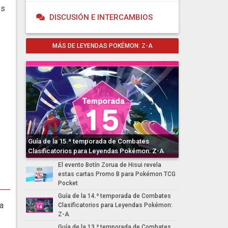
es
DISCUSIÓN E INTERCAMBIOS
MÁS DE LEYENDAS POKÉMON: Z-A
Guía de la 15.ª temporada de Combates
Clasificatorios para Leyendas Pokémon: Z-A
El evento Botín Zorua de Hisui revela
estas cartas Promo B para Pokémon TCG
Pocket
Guía de la 14.ª temporada de Combates
a
Clasificatorios para Leyendas Pokémon:
Z-A
Guía de la 13.ª temporada de Combates