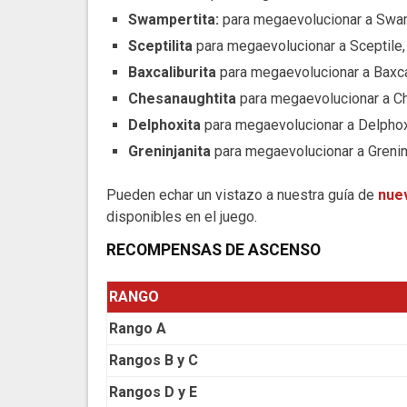
Swampertita:
para megaevolucionar a Swa
Sceptilita
para megaevolucionar a Sceptile,
Baxcaliburita
para megaevolucionar a Baxca
Chesanaughtita
para megaevolucionar a C
Delphoxita
para megaevolucionar a Delphox
Greninjanita
para megaevolucionar a Grenin
Pueden echar un vistazo a nuestra guía de
nue
disponibles en el juego.
RECOMPENSAS DE ASCENSO
RANGO
Rango A
Rangos B y C
Rangos D y E