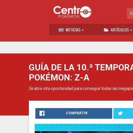
NOTICIAS
ARTÍCULOS
GUÍA DE LA 10.ª TEMPO
POKÉMON: Z-A
Se abre otra oportunidad para conseguir todas las megapi
COMPARTIR