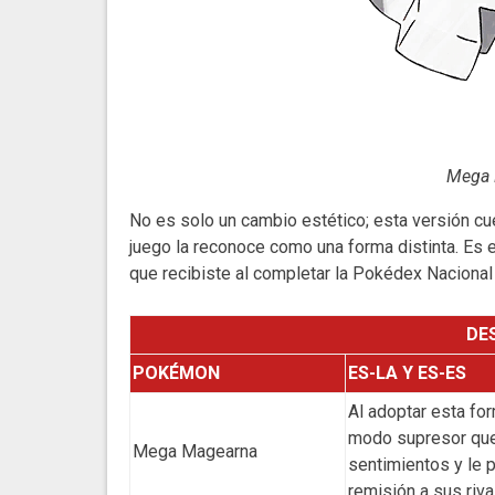
Mega 
No es solo un cambio estético; esta versión cu
juego la reconoce como una forma distinta. E
que recibiste al completar la Pokédex Naciona
DE
POKÉMON
ES-LA Y ES-ES
Al adoptar esta for
modo supresor que
Mega Magearna
sentimientos y le p
remisión a sus riva