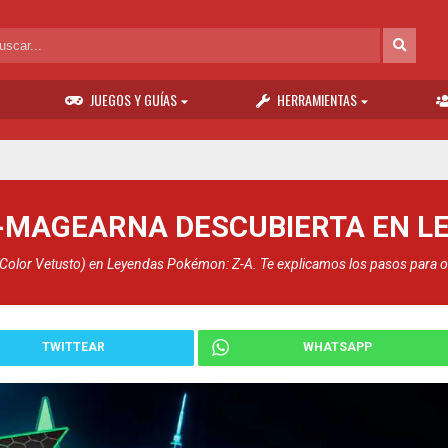
JUEGOS Y GUÍAS
HERRAMIENTAS
-MAGEARNA DESCUBIERTA EN LE
Color Vetusto) en Leyendas Pokémon: Z-A. Te explicamos los pasos para 
TWITTEAR
WHATSAPP