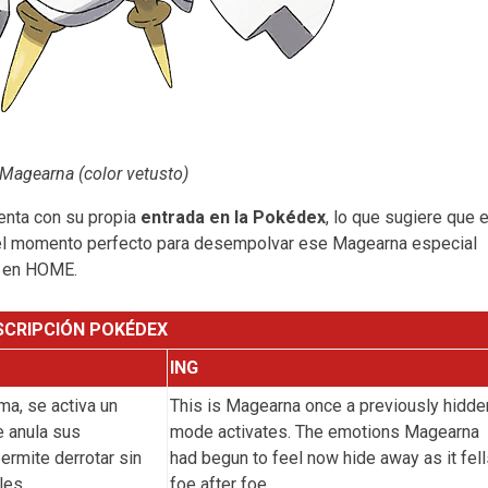
Magearna (color vetusto)
enta con su propia
entrada en la Pokédex
, lo que sugiere que e
s el momento perfecto para desempolvar ese Magearna especial
l en HOME.
SCRIPCIÓN POKÉDEX
ING
ma, se activa un
This is Magearna once a previously hidde
 anula sus
mode activates. The emotions Magearna
ermite derrotar sin
had begun to feel now hide away as it fel
les.
foe after foe.