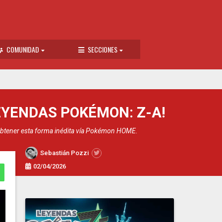
COMUNIDAD
SECCIONES
YENDAS POKÉMON: Z-A!
obtener esta forma inédita vía Pokémon HOME.
Sebastián Pozzi
02/04/2026