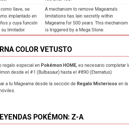
como llave, se
A mechanism to remove Magearna’s
smo implantado en
limitations has lain secretly within
ños y cuya función
Magearna for 500 years. This mechanism
 su limitador.
is triggered by a Mega Stone.
RNA COLOR VETUSTO
 regalo especial en
Pokémon HOME
, es necesario completar l
mon desde el #1 (Bulbasaur) hasta el #890 (Eternatus).
mar a tu Magearna desde la sección de
Regalo Misterioso
en la
óviles.
LEYENDAS POKÉMON: Z-A