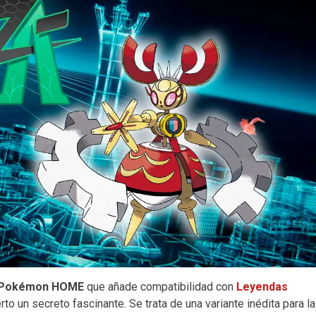
Pokémon HOME
que añade compatibilidad con
Leyendas
o un secreto fascinante. Se trata de una variante inédita para la