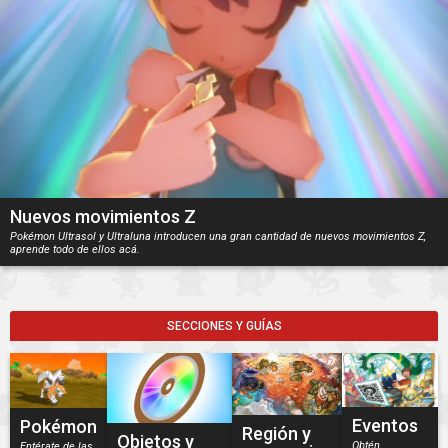
Nuevos movimientos Z
Pokémon Ultrasol y Ultraluna introducen una gran cantidad de nuevos movimientos Z,
aprende todo de ellos acá.
SECCIONES Y GUÍAS
Eventos
Pokémon
Región y
Objetos y
Obtén
Entérate de las