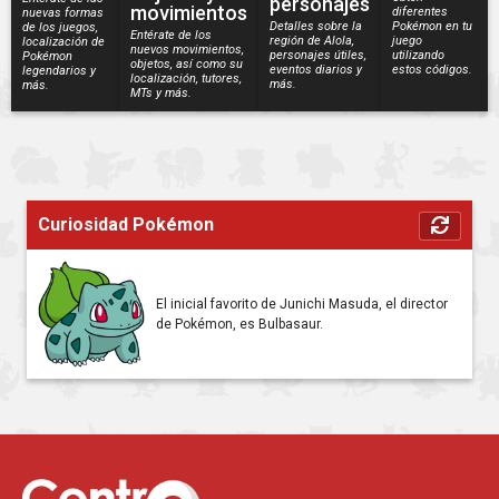
personajes
movimientos
diferentes
nuevas formas
Detalles sobre la
Pokémon en tu
de los juegos,
Entérate de los
región de Alola,
juego
localización de
nuevos movimientos,
personajes útiles,
utilizando
Pokémon
objetos, así como su
eventos diarios y
estos códigos.
legendarios y
localización, tutores,
más.
más.
MTs y más.
Curiosidad Pokémon
El inicial favorito de Junichi Masuda, el director
de Pokémon, es Bulbasaur.