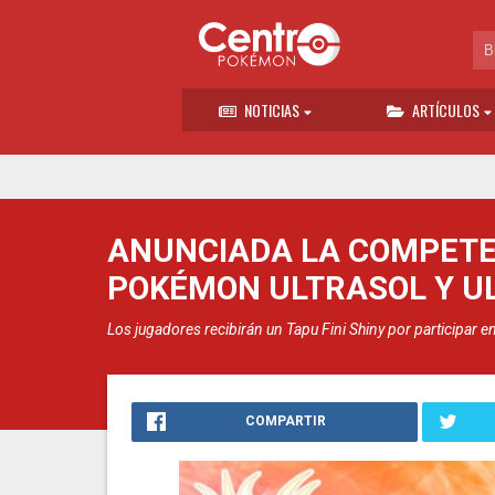
NOTICIAS
ARTÍCULOS
ANUNCIADA LA COMPETEN
POKÉMON ULTRASOL Y U
Los jugadores recibirán un Tapu Fini Shiny por participar
COMPARTIR