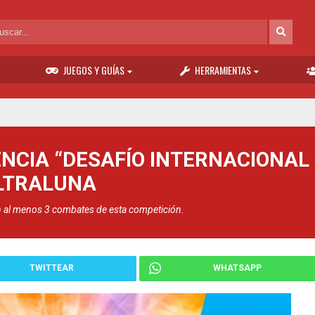
JUEGOS Y GUÍAS
HERRAMIENTAS
CIA “DESAFÍO INTERNACIONAL 
LTRALUNA
 en al menos 3 combates de esta competición.
TWITTEAR
WHATSAPP