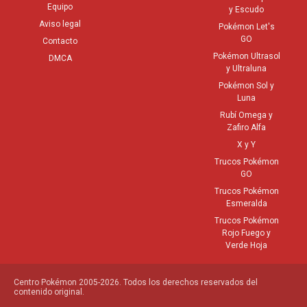
Equipo
y Escudo
Aviso legal
Pokémon Let's
GO
Contacto
Pokémon Ultrasol
DMCA
y Ultraluna
Pokémon Sol y
Luna
Rubí Omega y
Zafiro Alfa
X y Y
Trucos Pokémon
GO
Trucos Pokémon
Esmeralda
Trucos Pokémon
Rojo Fuego y
Verde Hoja
Centro Pokémon 2005-2026. Todos los derechos reservados del
contenido original.