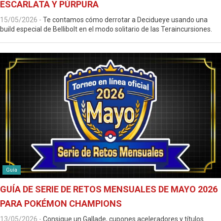
ESCARLATA Y PÚRPURA
15/05/2026
-
Te contamos cómo derrotar a Decidueye usando una
build especial de Bellibolt en el modo solitario de las Teraincursiones.
Guía
GUÍA DE SERIE DE RETOS MENSUALES DE MAYO 2026
PARA POKÉMON CHAMPIONS
13/05/2026
-
Consigue un Gallade, cupones aceleradores y títulos