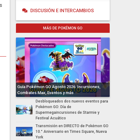
s
DISCUSIÓN E INTERCAMBIOS
MÁS DE POKÉMON GO
Guía Pokémon GO Agosto 2026: Incursiones,
Combates Max, Eventos y más
Desbloqueados dos nuevos eventos para
Pokémon GO: Día de
Supermegaincursiones de Starmie y
Festival Acuático
Transmisión en DIRECTO de Pokémon GO
10.° Aniversario en Times Square, Nueva
York