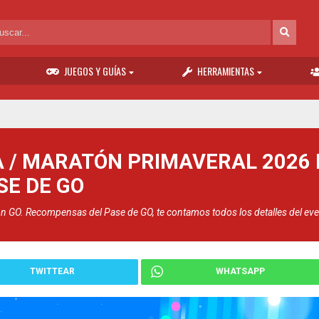
JUEGOS Y GUÍAS
HERRAMIENTAS
/ MARATÓN PRIMAVERAL 2026 
SE DE GO
on GO. Recompensas del Pase de GO, te contamos todos los detalles del eve
TWITTEAR
WHATSAPP