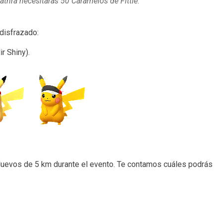
athra necesitarás 50 Caramelos de Fittle.
disfrazado:
r Shiny).
uevos de 5 km durante el evento. Te contamos cuáles podrás