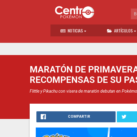
NOTICIAS
ARTÍCULOS
MARATÓN DE PRIMAVERA 
RECOMPENSAS DE SU PA
Flittle y Pikachu con visera de maratón debutan en Pokém
COMPARTIR