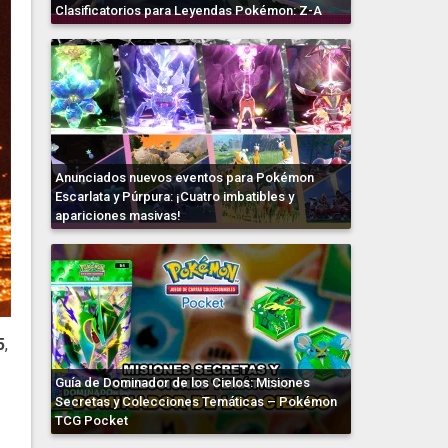
Clasificatorios para Leyendas Pokémon: Z-A
Anunciados nuevos eventos para Pokémon
Escarlata y Púrpura: ¡Cuatro imbatibles y
apariciones masivas!
5
,
Guía de Dominador de los Cielos: Misiones
Secretas y Colecciones Temáticas – Pokémon
TCG Pocket