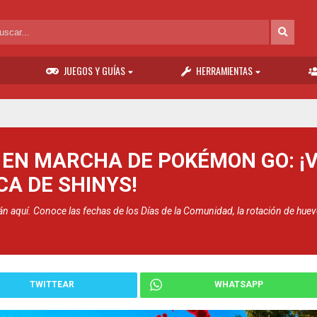
JUEGOS Y GUÍAS
HERRAMIENTAS
EN MARCHA DE POKÉMON GO: ¡V
CA DE SHINYS!
n aquí. Conoce las fechas de los Días de la Comunidad, la rotación de hue
TWITTEAR
WHATSAPP