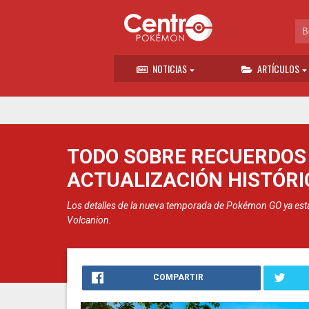
NOTICIAS
ARTÍCULOS
TODO SOBRE RECUERDOS 
ACTUALIZACIÓN HISTÓRI
Los detalles de la nueva temporada de Pokémon GO ya está
Volcanion.
COMPARTIR