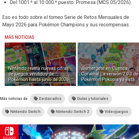
Del 1001.º al 10 000.º puesto: Promesa (MCS 05/2026).
Eso es todo sobre el torneo Serie de Retos Mensuales de
Mayo 2026 para Pokémon Champions y sus recompensas.
MÁS NOTICIAS
Nintendo revela nuevas cifras
¡Sumergete en Cuenca
de juegos vendidos de
Coralina! La versión 2.0.0 de
Pokémon hasta junio de 2026
Pokémon Pokopia ya está
disponible con buceo y
construcción submarina
Destacados
Guías y tutoriales
Más noticias de
Nintendo Switch
Nintendo Switch 2
Videojuegos