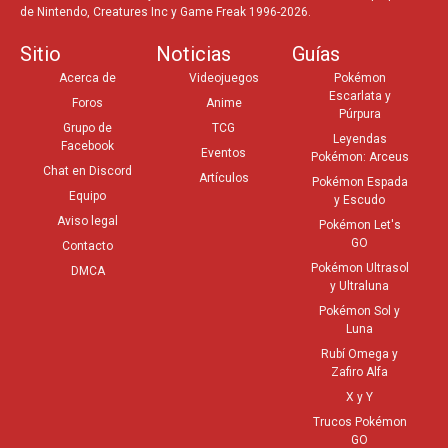
de Nintendo, Creatures Inc y Game Freak 1996-2026.
Sitio
Noticias
Guías
Acerca de
Videojuegos
Pokémon
Escarlata y
Foros
Anime
Púrpura
Grupo de
TCG
Leyendas
Facebook
Eventos
Pokémon: Arceus
Chat en Discord
Artículos
Pokémon Espada
Equipo
y Escudo
Aviso legal
Pokémon Let's
GO
Contacto
Pokémon Ultrasol
DMCA
y Ultraluna
Pokémon Sol y
Luna
Rubí Omega y
Zafiro Alfa
X y Y
Trucos Pokémon
GO