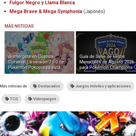
Fulgor Negro y Llama Blanca
Mega Brave & Mega Symphonia
(Japonés)
MÁS NOTICIAS
¡Sumergete en Cuenca
Guía de Serie de Retos
Coralina! La versión 2.0.0 de
Mensuales de Agosto 2026
Pokémon Pokopia ya está
para Pokémon Champions
disponible con buceo y
construcción submarina
Destacados
Juegos móviles y aplicaciones
Más noticias de
TCG
Videojuegos