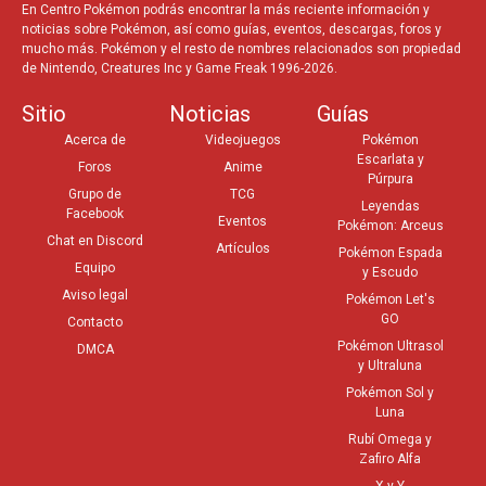
En Centro Pokémon podrás encontrar la más reciente información y
noticias sobre Pokémon, así como guías, eventos, descargas, foros y
mucho más. Pokémon y el resto de nombres relacionados son propiedad
de Nintendo, Creatures Inc y Game Freak 1996-2026.
Sitio
Noticias
Guías
Acerca de
Videojuegos
Pokémon
Escarlata y
Foros
Anime
Púrpura
Grupo de
TCG
Leyendas
Facebook
Eventos
Pokémon: Arceus
Chat en Discord
Artículos
Pokémon Espada
Equipo
y Escudo
Aviso legal
Pokémon Let's
GO
Contacto
Pokémon Ultrasol
DMCA
y Ultraluna
Pokémon Sol y
Luna
Rubí Omega y
Zafiro Alfa
X y Y