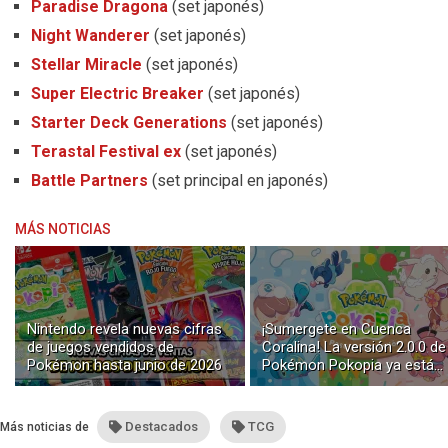
Paradise Dragona
(set japonés)
Night Wanderer
(set japonés)
Stellar Miracle
(set japonés)
Super Electric Breaker
(set japonés)
Starter Deck Generations
(set japonés)
Terastal Festival ex
(set japonés)
Battle Partners
(set principal en japonés)
MÁS NOTICIAS
Nintendo revela nuevas cifras
¡Sumergete en Cuenca
de juegos vendidos de
Coralina! La versión 2.0.0 de
Pokémon hasta junio de 2026
Pokémon Pokopia ya está
disponible con buceo y
construcción submarina
Destacados
TCG
Más noticias de