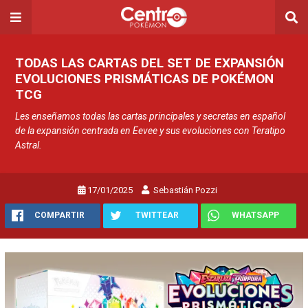
TODAS LAS CARTAS DEL SET DE EXPANSIÓN
EVOLUCIONES PRISMÁTICAS DE POKÉMON
TCG
Les enseñamos todas las cartas principales y secretas en español
de la expansión centrada en Eevee y sus evoluciones con Teratipo
Astral.
17/01/2025
Sebastián Pozzi
COMPARTIR
TWITTEAR
WHATSAPP