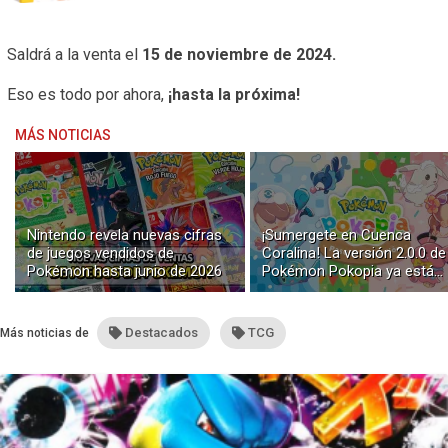
Saldrá a la venta el
15 de noviembre de 2024.
Eso es todo por ahora,
¡hasta la próxima!
MÁS NOTICIAS
Nintendo revela nuevas cifras
¡Sumergete en Cuenca
de juegos vendidos de
Coralina! La versión 2.0.0 de
Pokémon hasta junio de 2026
Pokémon Pokopia ya está
disponible con buceo y
construcción submarina
Destacados
TCG
Más noticias de