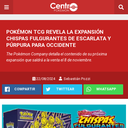
POKÉMON TCG REVELA LA EXPANSIÓN
CHISPAS FULGURANTES DE ESCARLATA Y
PÚRPURA PARA OCCIDENTE
The Pokémon Company detalla el contenido de su próxima
expansión que saldrá a la venta el 8 de noviembre.
22/08/2024
Sebastián Pozzi
COMPARTIR
TWITTEAR
WHATSAPP