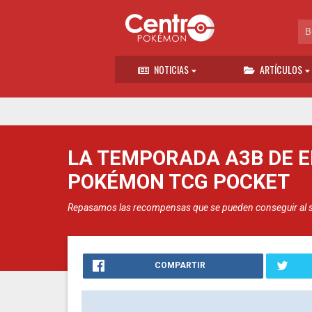
NOTICIAS
ARTÍCULOS
LA TEMPORADA A3B DE E
POKÉMON TCG POCKET
Repasamos las recompensas que se pueden conseguir al s
COMPARTIR