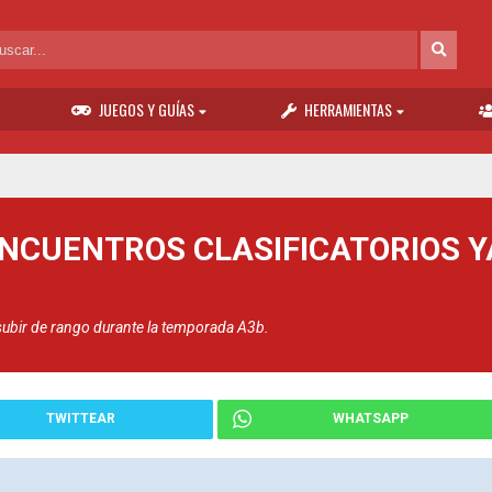
JUEGOS Y GUÍAS
HERRAMIENTAS
NCUENTROS CLASIFICATORIOS YA
ubir de rango durante la temporada A3b.
TWITTEAR
WHATSAPP