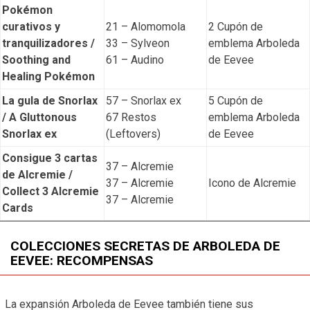
Pokémon
curativos y
21 – Alomomola
2 Cupón de
tranquilizadores /
33 – Sylveon
emblema Arboleda
Soothing and
61 – Audino
de Eevee
Healing Pokémon
La gula de Snorlax
57 – Snorlax ex
5 Cupón de
/ A Gluttonous
67 Restos
emblema Arboleda
Snorlax ex
(Leftovers)
de Eevee
Consigue 3 cartas
37 – Alcremie
de Alcremie /
37 – Alcremie
Icono de Alcremie
Collect 3 Alcremie
37 – Alcremie
Cards
COLECCIONES SECRETAS DE ARBOLEDA DE
EEVEE: RECOMPENSAS
La expansión Arboleda de Eevee también tiene sus