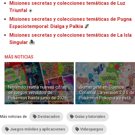
Misiones secretas y colecciones temáticas de Luz
Triunfal
☀️
Misiones secretas y colecciones temáticas de Pugna
Espaciotemporal: Dialga y Palkia
🌌
Misiones secretas y colecciones temáticas de La Isla
Singular
🏝️
MÁS NOTICIAS
Nintendo revela nuevas cifras
¡Sumergete en Cuenca
de juegos vendidos de
Coralina! La versión 2.0.0 de
Pokémon hasta junio de 2026
Pokémon Pokopia ya está
disponible con buceo y
construcción submarina
Destacados
Guías y tutoriales
Más noticias de
Juegos móviles y aplicaciones
Videojuegos