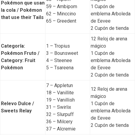
Pokémon que usan
59 – Ambipom
1 Cupón de
la cola / Pokémon
62 – Minccino
emblema Arboleda
that use their Tails
65 – Greedent
de Eevee
2 Cupón de tienda
12 Reloj de arena
Categoría:
1 – Tropius
mágico
Pokémon Fruto /
3 – Bounsweet
1 Cupón de
Category: Fruit
4 – Steenee
emblema Arboleda
Pokémon
5 – Tsareena
de Eevee
2 Cupón de tienda
7 – Appletun
12 Reloj de arena
18 – Vanillite
mágico
19 – Vanillish
Relevo Dulce /
1 Cupón de
31 – Swirlix
Sweets Relay
emblema Arboleda
32 – Slurpuff
de Eevee
36 – Milcery
2 Cupón de tienda
37 – Alcremie