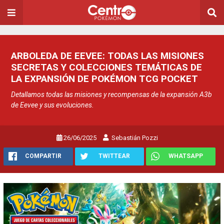
ARBOLEDA DE EEVEE: TODAS LAS MISIONES
SECRETAS Y COLECCIONES TEMÁTICAS DE
LA EXPANSIÓN DE POKÉMON TCG POCKET
Detallamos todas las misiones y recompensas de la expansión A3b
de Eevee y sus evoluciones.
26/06/2025
Sebastián Pozzi
COMPARTIR
TWITTEAR
WHATSAPP