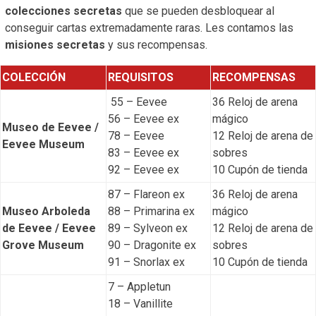
colecciones secretas
que se pueden desbloquear al
conseguir cartas extremadamente raras. Les contamos las
misiones secretas
y sus recompensas.
COLECCIÓN
REQUISITOS
RECOMPENSAS
55 – Eevee
36 Reloj de arena
56 – Eevee ex
mágico
Museo de Eevee /
78 – Eevee
12 Reloj de arena de
Eevee Museum
83 – Eevee ex
sobres
92 – Eevee ex
10 Cupón de tienda
87 – Flareon ex
36 Reloj de arena
Museo Arboleda
88 – Primarina ex
mágico
de Eevee / Eevee
89 – Sylveon ex
12 Reloj de arena de
Grove Museum
90 – Dragonite ex
sobres
91 – Snorlax ex
10 Cupón de tienda
7 – Appletun
18 – Vanillite