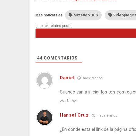
Nintendo 3DS
Videojuego
Más noticias de
[jetpack-related-posts]
44
COMENTARIOS
Daniel
hace 9 años
Cuando van a iniciar los torneos regi
0
Hansel Cruz
hace 9 años
¿En dónde esta el link de la página of