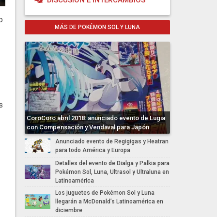
DISCUSIÓN E INTERCAMBIOS
o
MÁS DE POKÉMON SOL Y LUNA
s
CoroCoro abril 2018: anunciado evento de Lugia
con Compensación y Vendaval para Japón
Anunciado evento de Regigigas y Heatran
para todo América y Europa
Detalles del evento de Dialga y Palkia para
Pokémon Sol, Luna, Ultrasol y Ultraluna en
Latinoamérica
Los juguetes de Pokémon Sol y Luna
llegarán a McDonald’s Latinoamérica en
diciembre