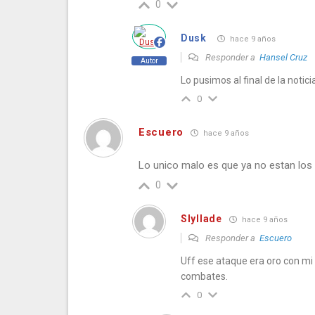
0
Dusk
hace 9 años
Responder a
Hansel Cruz
Autor
Lo pusimos al final de la notic
0
Escuero
hace 9 años
Lo unico malo es que ya no estan los
0
Slyllade
hace 9 años
Responder a
Escuero
Uff ese ataque era oro con mi
combates.
0