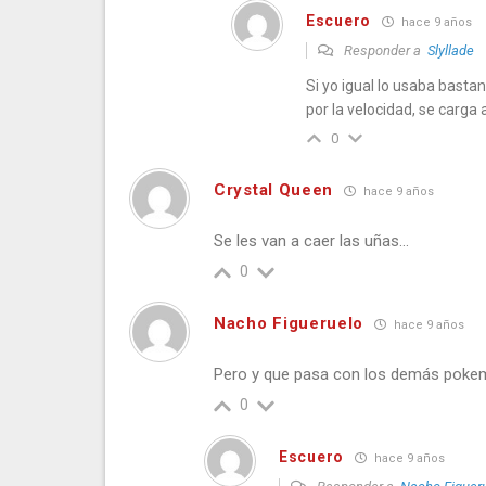
Escuero
hace 9 años
Responder a
Slyllade
Si yo igual lo usaba bast
por la velocidad, se carga
0
Crystal Queen
hace 9 años
Se les van a caer las uñas…
0
Nacho Figueruelo
hace 9 años
Pero y que pasa con los demás pokem
0
Escuero
hace 9 años