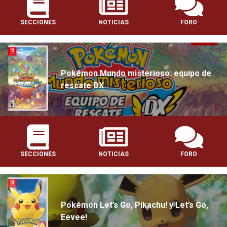
SECCIONES
NOTICIAS
FORO
Pokémon Mundo misterioso: equipo de
rescate DX
SECCIONES
NOTICIAS
FORO
Pokémon Let’s Go, Pikachu! y Let’s Go,
Eevee!