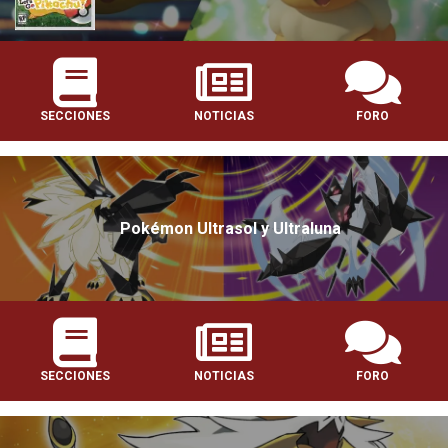
SECCIONES
NOTICIAS
FORO
Pokémon Ultrasol y Ultraluna
SECCIONES
NOTICIAS
FORO