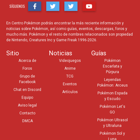
SÍGUENOS
En Centro Pokémon podrás encontrar la más reciente información y
noticias sobre Pokémon, así como guías, eventos, descargas, foros y
mucho más. Pokémon y el resto de nombres relacionados son propiedad
de Nintendo, Creatures Inc y Game Freak 1996-2026.
Sitio
Noticias
Guías
Acerca de
Videojuegos
Pokémon
Escarlata y
Foros
Anime
Púrpura
Grupo de
TCG
Leyendas
Facebook
Eventos
Pokémon: Arceus
Chat en Discord
Artículos
Pokémon Espada
Equipo
y Escudo
Aviso legal
Pokémon Let's
GO
Contacto
Pokémon Ultrasol
DMCA
y Ultraluna
Pokémon Sol y
Luna