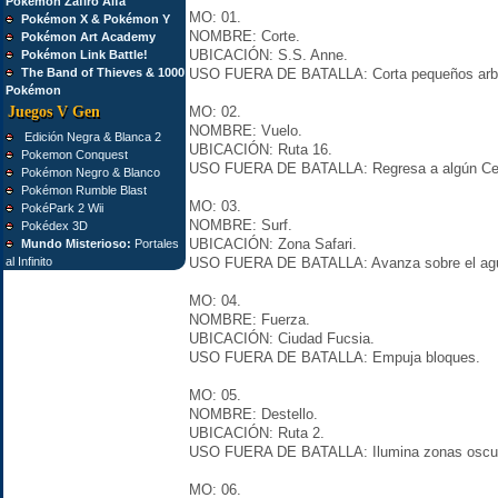
Pokémon Zafiro Alfa
MO: 01.
Pokémon X & Pokémon Y
NOMBRE: Corte.
Pokémon Art Academy
UBICACIÓN: S.S. Anne.
Pokémon Link Battle!
The Band of Thieves & 1000
USO FUERA DE BATALLA: Corta pequeños arb
Pokémon
Juegos V Gen
MO: 02.
NOMBRE: Vuelo.
Edición Negra & Blanca 2
UBICACIÓN: Ruta 16.
Pokemon Conquest
USO FUERA DE BATALLA: Regresa a algún Ce
Pokémon Negro & Blanco
Pokémon Rumble Blast
MO: 03.
PokéPark 2 Wii
NOMBRE: Surf.
Pokédex 3D
UBICACIÓN: Zona Safari.
Mundo Misterioso:
Portales
al Infinito
USO FUERA DE BATALLA: Avanza sobre el ag
MO: 04.
NOMBRE: Fuerza.
UBICACIÓN: Ciudad Fucsia.
USO FUERA DE BATALLA: Empuja bloques.
MO: 05.
NOMBRE: Destello.
UBICACIÓN: Ruta 2.
USO FUERA DE BATALLA: Ilumina zonas oscu
MO: 06.