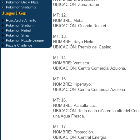
Pokémon Oro y Plata
UBICACIÓN: Zona Safari.
Pokémon Stadium 2
Juegos I Gen
MT: 12.
NOMBRE: Mofa.
Rojo, Azul y Amarillo
Pokémon Stadium
UBICACIÓN: Guarida Rocket.
Pokémon Pinball
Pokémon Snap
MT: 13.
Pokémon Puzzle League
NOMBRE: Rayo Hielo.
Puzzle Challenge
UBICACIÓN: Premio del Casino.
MT: 14.
NOMBRE: Ventisca.
UBICACIÓN: Centro Comercial Azulona.
MT: 15.
NOMBRE: Hiperrayo.
UBICACIÓN: Centro Comercial Azulona.
MT: 16.
NOMBRE: Pantalla Luz.
UBICACIÓN: Te la da la niña en lo alto del Cen
una Agua Fresca.
MT: 17.
NOMBRE: Protección.
UBICACIÓN: Central Energía.