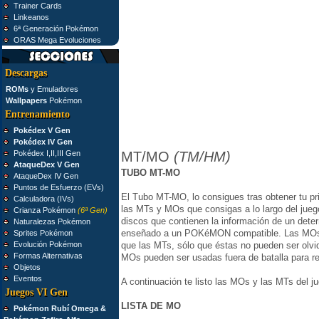
Trainer Cards
Linkeanos
6ª Generación Pokémon
ORAS Mega Evoluciones
Descargas
ROMs
y Emuladores
Wallpapers
Pokémon
Entrenamiento
Pokédex V Gen
Pokédex IV Gen
Pokédex I,II,III Gen
MT/MO
(TM/HM)
AtaqueDex V Gen
TUBO MT-MO
AtaqueDex IV Gen
Puntos de Esfuerzo (EVs)
El Tubo MT-MO, lo consigues tras obtener tu p
Calculadora (IVs)
las MTs y MOs que consigas a lo largo del jue
Crianza Pokémon
(6ª Gen)
discos que contienen la información de un det
Naturalezas Pokémon
enseñado a un POKéMON compatible. Las MOs (
Sprites Pokémon
Evolución Pokémon
que las MTs, sólo que éstas no pueden ser olvi
Formas Alternativas
MOs pueden ser usadas fuera de batalla para rea
Objetos
Eventos
A continuación te listo las MOs y las MTs del j
Juegos VI Gen
LISTA DE MO
Pokémon Rubí Omega &