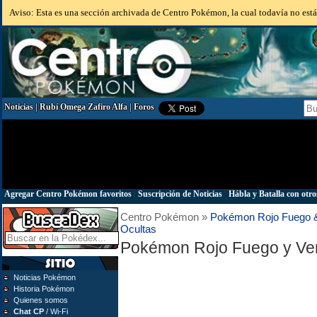
Aviso: Esta es una sección archivada de Centro Pokémon, la cual todavía no está 
Noticias
|
Rubí Omega Zafiro Alfa
|
Foros
Agregar Centro Pokémon favoritos
|
Suscripción de Noticias
|
Hábla y Batalla con otro
Centro Pokémon »
Pokémon Rojo Fuego &
Ocultas
Pokémon Rojo Fuego y Ve
Noticias Pokémon
Historia Pokémon
Quienes somos
Chat CP
/ Wi-Fi