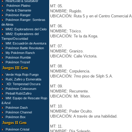
HeartGold & SoulSilver
Pokémon Platino
MT: 05.
Perla & Diamante
NOMBRE: Rugido.
Pokémon Ranger
UBICACIÓN: Ruta 5 y en el Centro Comercial A
Pokémon Ranger: Sombras
de Almia
MT: 06.
MM2: Exploradores del Cielo
NOMBRE: Tóxico.
MM2: Exploradores del
UBICACIÓN: Te la da Koga.
Tiempo/Oscuridad
MM: Escuadrón de Aventura
MT: 07.
Pokémon Battle Revolution
NOMBRE: Granizo.
My Pokémon Ranch
UBICACIÓN: Calle Victoria.
Pokémon Rumble
Pokémon Trozei!
MT: 08.
Juegos III Gen
NOMBRE: Corpulencia.
Verde Hoja Rojo Fuego
UBICACIÓN: 7mo piso de Silph S.A.
Rubí, Zafiro y Esmeralda
XD: Tempestad Oscura
MT: 09.
Pokémon Colosseum
NOMBRE: Recurrente.
Pinball Rubí/Zafiro
UBICACIÓN: Mt. Moon.
MM: Equipo de Rescate Rojo
& Azul
MT: 10.
Pokémon Dash
NOMBRE: Poder Oculto.
Pokémon Channel
UBICACIÓN: A través de una habilidad.
Pokémon Box
Juegos II Gen
MT: 11.
Pokémon Cristal
NOMBRE: Día Soleado.