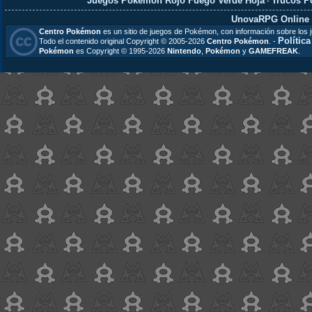
Juegos Pokémon Rojo Fuego Verde Hoja
Trucos 
-
UnovaRPG Online
Centro Pokémon
es un sitio de juegos de Pokémon, con información sobre los 
Polític
Todo el contenido original Copyright © 2005-2026
Centro Pokémon
. -
Pokémon
es Copyright © 1995-2026
Nintendo
,
Pokémon
y
GAMEFREAK
.