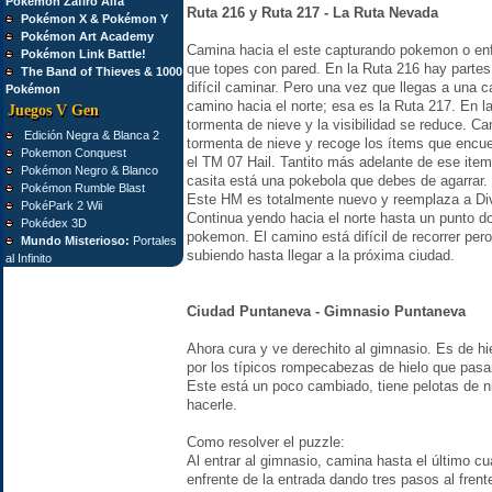
Pokémon Zafiro Alfa
Ruta 216 y Ruta 217 - La Ruta Nevada
Pokémon X & Pokémon Y
Pokémon Art Academy
Camina hacia el este capturando pokemon o enf
Pokémon Link Battle!
que topes con pared. En la Ruta 216 hay partes
The Band of Thieves & 1000
difícil caminar. Pero una vez que llegas a una c
Pokémon
camino hacia el norte; esa es la Ruta 217. En la
Juegos V Gen
tormenta de nieve y la visibilidad se reduce. Cam
Edición Negra & Blanca 2
tormenta de nieve y recoge los ítems que encuen
Pokemon Conquest
el TM 07 Hail. Tantito más adelante de ese item 
Pokémon Negro & Blanco
casita está una pokebola que debes de agarrar
Pokémon Rumble Blast
Este HM es totalmente nuevo y reemplaza a Div
PokéPark 2 Wii
Continua yendo hacia el norte hasta un punto 
Pokédex 3D
pokemon. El camino está difícil de recorrer per
Mundo Misterioso:
Portales
subiendo hasta llegar a la próxima ciudad.
al Infinito
Ciudad Puntaneva - Gimnasio Puntaneva
Ahora cura y ve derechito al gimnasio. Es de hiel
por los típicos rompecabezas de hielo que pas
Este está un poco cambiado, tiene pelotas de n
hacerle.
Como resolver el puzzle:
Al entrar al gimnasio, camina hasta el último cu
enfrente de la entrada dando tres pasos al frente