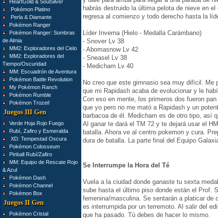
HeartGold & SoulSilver
habrás destruido la última pelota de nieve en el
Pokémon Platino
regresa al comienzo y todo derecho hasta la líde
Perla & Diamante
Pokémon Ranger
Líder Inverna (Hielo - Medalla Carámbano)
Pokémon Ranger: Sombras
de Almia
- Snover Lv 38
MM2: Exploradores del Cielo
- Abomasnow Lv 42
MM2: Exploradores del
- Sneasel Lv 38
Tiempo/Oscuridad
- Medicham Lv 40
MM: Escuadrón de Aventura
Pokémon Battle Revolution
No creo que este gimnasio sea muy difícil. Me p
My Pokémon Ranch
que mi Rapidash acaba de evolucionar y le hab
Pokémon Rumble
Con eso en mente, los primeros dos fueron pan
Pokémon Trozei!
que yo pero no me mató a Rapidash y un potent
Juegos III Gen
barbacoa de él. Medicham es de otro tipo, así q
Verde Hoja Rojo Fuego
Al ganar te dará el TM 72 y te dejará usar el H
Rubí, Zafiro y Esmeralda
batalla. Ahora ve al centro pokemon y cura. Pr
XD: Tempestad Oscura
dura de batalla. La parte final del Equipo Galax
Pokémon Colosseum
Pinball Rubí/Zafiro
MM: Equipo de Rescate Rojo
Se Interrumpe la Hora del Té
& Azul
Pokémon Dash
Vuela a la ciudad donde ganaste tu sexta medalla
Pokémon Channel
sube hasta el último piso donde están el Prof. S
Pokémon Box
femenina/masculina. Se sentarán a platicar de 
Juegos II Gen
es interrumpida por un terremoto. Al salir del edif
Pokémon Cristal
que ha pasado. Tú debes de hacer lo mismo.