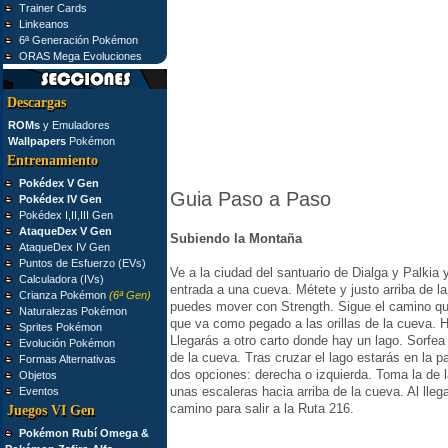
Trainer Cards
Linkeanos
6ª Generación Pokémon
ORAS Mega Evoluciones
Descargas
ROMs
y Emuladores
Wallpapers
Pokémon
Entrenamiento
Pokédex V Gen
Guia Paso a Paso
Pokédex IV Gen
Pokédex I,II,III Gen
AtaqueDex V Gen
Subiendo la Montaña
AtaqueDex IV Gen
Puntos de Esfuerzo (EVs)
Ve a la ciudad del santuario de Dialga y Palkia 
Calculadora (IVs)
entrada a una cueva. Métete y justo arriba de l
Crianza Pokémon
(6ª Gen)
puedes mover con Strength. Sigue el camino qu
Naturalezas Pokémon
que va como pegado a las orillas de la cueva. 
Sprites Pokémon
Llegarás a otro carto donde hay un lago. Sorfea e
Evolución Pokémon
de la cueva. Tras cruzar el lago estarás en la p
Formas Alternativas
dos opciones: derecha o izquierda. Toma la de la
Objetos
unas escaleras hacia arriba de la cueva. Al llega
Eventos
camino para salir a la Ruta 216.
Juegos VI Gen
Pokémon Rubí Omega &