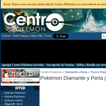
Aviso: Esta es una sección archivada de Centro Pokémon, la cual todavía no está 
Noticias
|
Rubí Omega Zafiro Alfa
|
Foros
Agregar Centro Pokémon favoritos
|
Suscripción de Noticias
|
Hábla y Batalla con otro
Centro Pokémon »
Diamante y Perla
»
Trucos Pok
Pokémon Diamante y Perla
Noticias Pokémon
Historia Pokémon
Quienes somos
Chat CP
/ Wi-Fi