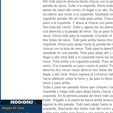
Ahí todo para la derecha hasta chocar con la pe
parada de nieve. Sube a la segunda. Ahora todo 
pelota de nieve del centro. Al llegar a un alto.
escaleras que están a tu izquierda. Quedarás e
siguiente parada. De ahí todo para arriba. Choc
paso a la izquierda. Y ahora al chocar con pared
otra bola del centro. Sube y agarra las escaler
a la derecha a la parada de nieve. Da un paso h
nieve. Ahora todo para la izquierda. Cruzarás e
dos bolas de nieve. Todo para arriba hasta choc
izquierda. Ahora para abajo hasta la parada de 
chocar con la bola de nieve. Todo para la derech
quedarás en una parada. Todo para abajo ahí y de
llegar a alto total dale a la izquierda hasta las
nieve. Para arriba a la siguiente parada. Para a
nieve. A la izquierda un paso contra la pared. P
derecha dos veces hasta destruir tres bolas del
llegar a alto total. Ahora regresa al comienzo d
hacia adelante sobre la nieve y da para la dere
nieve y para arriba.
Sube y pasa las paradas hasta que choques con 
izquierda y luego todo para abajo hasta chocar c
izquierda. En la primera parada de nieve todo par
fondo. Pegado a la pared de hasta arriba avanza
agarrar la otra parada. Todo para abajo hasta la
Juegos IV Gen
izquierda. Destruirás dos bolas más del centro 
y dale para arriba para llegar a una parada de n