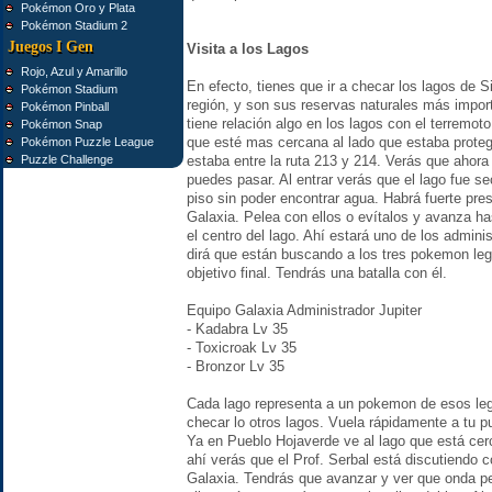
Pokémon Oro y Plata
Pokémon Stadium 2
Juegos I Gen
Visita a los Lagos
Rojo, Azul y Amarillo
En efecto, tienes que ir a checar los lagos de S
Pokémon Stadium
región, y son sus reservas naturales más impor
Pokémon Pinball
tiene relación algo en los lagos con el terremot
Pokémon Snap
que esté mas cercana al lado que estaba protegi
Pokémon Puzzle League
Puzzle Challenge
estaba entre la ruta 213 y 214. Verás que ahora 
puedes pasar. Al entrar verás que el lago fue s
piso sin poder encontrar agua. Habrá fuerte pr
Galaxia. Pelea con ellos o evítalos y avanza h
el centro del lago. Ahí estará uno de los admini
dirá que están buscando a los tres pokemon le
objetivo final. Tendrás una batalla con él.
Equipo Galaxia Administrador Jupiter
- Kadabra Lv 35
- Toxicroak Lv 35
- Bronzor Lv 35
Cada lago representa a un pokemon de esos lege
checar lo otros lagos. Vuela rápidamente a tu pu
Ya en Pueblo Hojaverde ve al lago que está cerca
ahí verás que el Prof. Serbal está discutiendo
Galaxia. Tendrás que avanzar y ver que onda 