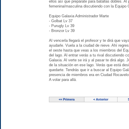
ellos así que prepárate para batallas dobles. Al
femenina/masculina discutiendo con la Equipo G
Equipo Galaxia Administrador Marte
- Golbat Lv 37
- Purugly Lv 39
- Bronzor Lv 39
Al vencerla llegará el profesor y te dirá que vaya
ayudarle. Vuela a la ciudad de nieve. Ahí regres
el oeste hasta que veas a los miembros del Equ
del lago. Al entrar verás a tu rival discutiendo
Galaxia. Al verte se irá y al pasar te dirá algo. 
de la situación en ese lago. Verás que está des
quedarte. Tendrás que ir a buscar al Equipo Ga
presencia de miembros era en Ciudad Rocavelo 
A volar para allá.
<< Primera
< Anterior