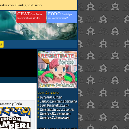
estra con el antiguo diseño.
CHAT
FORO
Combates
Participa
Intercambios Wi-Fi
en la comunidad!
Lo más visto
»
Descargas Roms
»
Trucos Pokémon Esmeralda
amante y Perla
»
Guía Diamante y Perla
»
Pokémon Negro y Blanco
»
Pokédex IV Generación
»
Pokédex V Generación