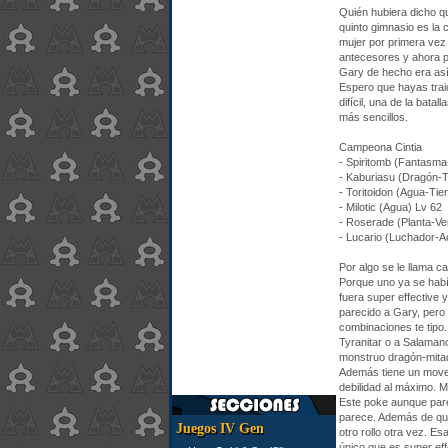
Quién hubiera dicho qu
quinto gimnasio es la 
mujer por primera vez
antecesores y ahora po
Gary de hecho era así
Espero que hayas trai
difícil, una de la bat
más sencillos.
Campeona Cintia
- Spiritomb (Fantasma
- Kaburiasu (Dragón-T
- Toritoidon (Agua-Tie
- Milotic (Agua) Lv 62
- Roserade (Planta-Ve
- Lucario (Luchador-A
Por algo se le llama c
Porque uno ya se habí
fuera super effective
parecido a Gary, pero
combinaciones te tipo
Tyranitar o a Salaman
monstruo dragón-mitad
Además tiene un movep
debilidad al máximo. Mi
Este poke aunque pare
parece. Además de que
Juegos IV Gen
otro rollo otra vez. 
único que es super eff