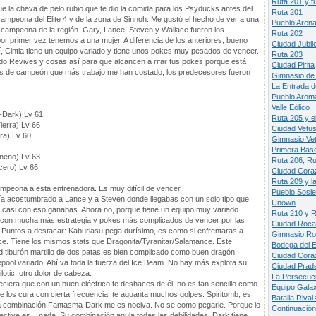
Ruta 201 y t
e la chava de pelo rubio que te dio la comida para los Psyducks antes del
Ruta 201
campeona del Elite 4 y de la zona de Sinnoh. Me gustó el hecho de ver a una
Pueblo Aren
 campeona de la región. Gary, Lance, Steven y Wallace fueron los
Ruta 202
r primer vez tenemos a una mujer. A diferencia de los anteriores, bueno
Ciudad Jubil
, Cintia tiene un equipo variado y tiene unos pokes muy pesados de vencer.
Ruta 203
do Revives y cosas así para que alcancen a rifar tus pokes porque está
Ciudad Pirita
allas de campeón que más trabajo me han costado, los predecesores fueron
Gimnasio de 
La Entrada d
Pueblo Aroma
Valle Eólico
-Dark) Lv 61
Ruta 205 y e
ierra) Lv 66
Ciudad Vetus
rra) Lv 60
Gimnasio Ve
Primera Bas
neno) Lv 63
Ruta 206, Ru
cero) Lv 66
Ciudad Cora
Ruta 209 y l
ampeona a esta entrenadora. Es muy difícil de vencer.
Pueblo Sosie
a acostumbrado a Lance y a Steven donde llegabas con un solo tipo que
Unown
 y casi con eso ganabas. Ahora no, porque tiene un equipo muy variado
Ruta 210 y 
 con mucha más estrategia y pokes más complicados de vencer por las
Ciudad Roca
. Puntos a destacar: Kaburiasu pega durísimo, es como si enfrentaras a
Gimnasio Ro
ce. Tiene los mismos stats que Dragonita/Tyranitar/Salamance. Este
Bodega del E
 tiburón martillo de dos patas es bien complicado como buen dragón.
Ciudad Coraz
ool variado. Ahí va toda la fuerza del Ice Beam. No hay más explota su
Ciudad Prad
lotic, otro dolor de cabeza.
La Persecuci
ciera que con un buen eléctrico te deshaces de él, no es tan sencillo como
Equipo Galax
 los cura con cierta frecuencia, te aguanta muchos golpes. Spiritomb, es
Batalla Rival
Esa combinación Fantasma-Dark me es nociva. No se como pegarle. Porque lo
Continuación
ective es... nada. Su combinación anula todas las debilidades. Dark tiene