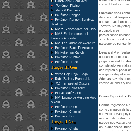
HeartGold & SoulSilver
como debilidades Lucha
Pokémon Platino
Perla & Diamante
Fantasma tiene como d
Pokémon Ranger
daño normal. Pégale s
Pokémon Ranger: Sombras
que se te acaben los 
de Almia
Torterra. No hay ataqu
MM2: Exploradores del Cielo
a complicarse
MM2: Exploradores del
pero si tienes un buen
Tiempo/Oscuridad
se te haga sencillo est
MM: Escuadrón de Aventura
para que se pongan lo
Pokémon Battle Revolution
My Pokémon Ranch
Llegará el Prof. Serba
queden inscritos sus n
Pokémon Rumble
juego como tal. Desfil
Pokémon Trozei!
completado. Aún falta 
Juegos III Gen
eso implica el poder 
Verde Hoja Rojo Fuego
una gama de pokemon 
Rubí, Zafiro y Esmeralda
Además hay misterios q
camino de flores y un m
XD: Tempestad Oscura
Pokémon Colosseum
Pinball Rubí/Zafiro
Cosas Especiales: C
MM: Equipo de Rescate Rojo
& Azul
Habrás regresado a tu 
Pokémon Dash
como campeón de la Li
Pokémon Channel
has visto a Manaphy) d
Pokémon Box
mamá te detendrá, (par
Juegos II Gen
parece que vayas a ve
en Pueblo Arena. Buen
Pokémon Cristal