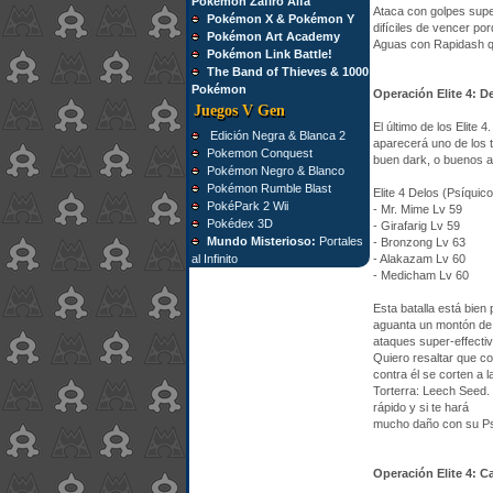
Pokémon Zafiro Alfa
Ataca con golpes super
Pokémon X & Pokémon Y
difíciles de vencer po
Pokémon Art Academy
Aguas con Rapidash qu
Pokémon Link Battle!
The Band of Thieves & 1000
Pokémon
Operación Elite 4: D
Juegos V Gen
El último de los Elite 
Edición Negra & Blanca 2
aparecerá uno de los 
Pokemon Conquest
buen dark, o buenos at
Pokémon Negro & Blanco
Pokémon Rumble Blast
Elite 4 Delos (Psíquico
PokéPark 2 Wii
- Mr. Mime Lv 59
Pokédex 3D
- Girafarig Lv 59
Mundo Misterioso:
Portales
- Bronzong Lv 63
al Infinito
- Alakazam Lv 60
- Medicham Lv 60
Esta batalla está bie
aguanta un montón de 
ataques super-effectiv
Quiero resaltar que c
contra él se corten a l
Torterra: Leech Seed
rápido y si te hará
mucho daño con su Ps
Operación Elite 4: 