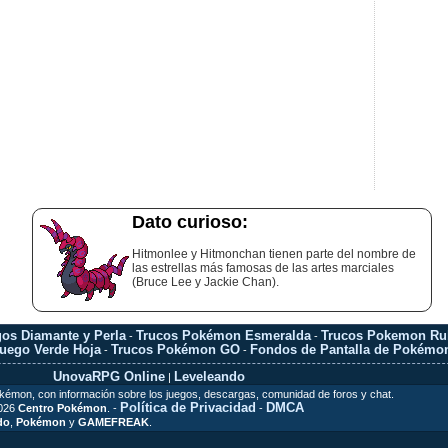
Dato curioso:
Hitmonlee y Hitmonchan tienen parte del nombre de
las estrellas más famosas de las artes marciales
(Bruce Lee y Jackie Chan).
os Diamante y Perla
Trucos Pokémon Esmeralda
Trucos Pokemon Rub
-
-
uego Verde Hoja
Trucos Pokémon GO
Fondos de Pantalla de Pokémo
-
-
UnovaRPG Online
Leveleando
|
okémon, con información sobre los juegos, descargas, comunidad de foros y chat.
Política de Privacidad
DMCA
2026
Centro Pokémon
. -
-
do
,
Pokémon
y
GAMEFREAK
.