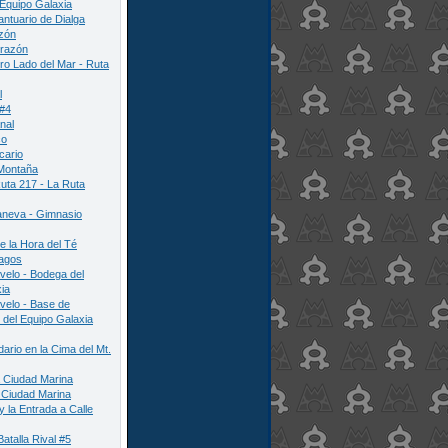
Equipo Galaxia
antuario de Dialga
zón
razón
ro Lado del Mar - Ruta
l
 #4
nal
co
cario
 Montaña
uta 217 - La Ruta
aneva - Gimnasio
e la Hora del Té
Lagos
elo - Bodega del
ia
velo - Base de
del Equipo Galaxia
ario en la Cima del Mt.
 Ciudad Marina
 Ciudad Marina
y la Entrada a Calle
atalla Rival #5