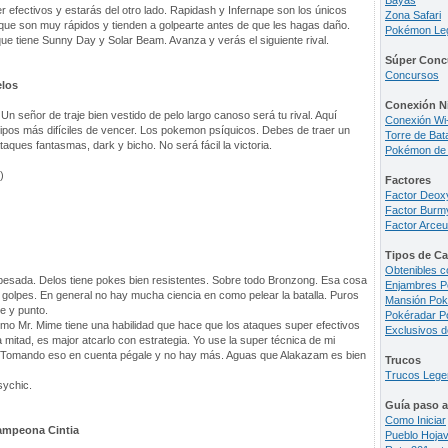
Bayas
 efectivos y estarás del otro lado. Rapidash y Infernape son los únicos
Zona Safari
rque son muy rápidos y tienden a golpearte antes de que les hagas daño.
Pokémon Le
e tiene Sunny Day y Solar Beam. Avanza y verás el siguiente rival.
Súper Conc
Concursos
elos
Conexión N
4. Un señor de traje bien vestido de pelo largo canoso será tu rival. Aquí
Conexión Wi
tipos más difíciles de vencer. Los pokemon psíquicos. Debes de traer un
Torre de Bata
aques fantasmas, dark y bicho. No será fácil la victoria.
Pokémon de
)
Factores
Factor Deox
Factor Burm
Factor Arce
Tipos de Ca
Obtenibles c
n pesada. Delos tiene pokes bien resistentes. Sobre todo Bronzong. Esa cosa
Enjambres 
golpes. En general no hay mucha ciencia en como pelear la batalla. Puros
Mansión Po
e y punto.
Pokéradar 
omo Mr. Mime tiene una habilidad que hace que los ataques super efectivos
Exclusivos 
a mitad, es major atcarlo con estrategia. Yo use la super técnica de mi
. Tomando eso en cuenta pégale y no hay más. Aguas que Alakazam es bien
Trucos
Trucos Lege
ychic.
Guía paso 
Como Iniciar
Campeona Cintia
Pueblo Hoja