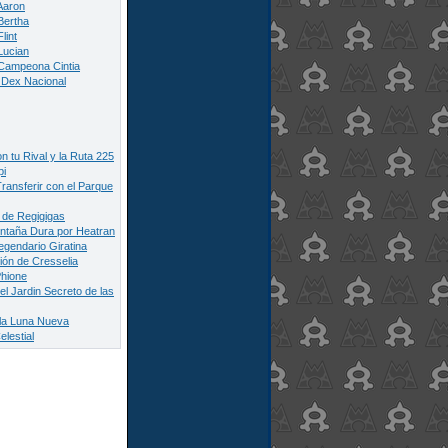
Aaron
Bertha
lint
Lucian
 Campeona Cintia
 Dex Nacional
n tu Rival y la Ruta 225
pi
ansferir con el Parque
 de Regigigas
ntaña Dura por Heatran
egendario Giratina
ón de Cresselia
hione
el Jardin Secreto de las
e la Luna Nueva
elestial