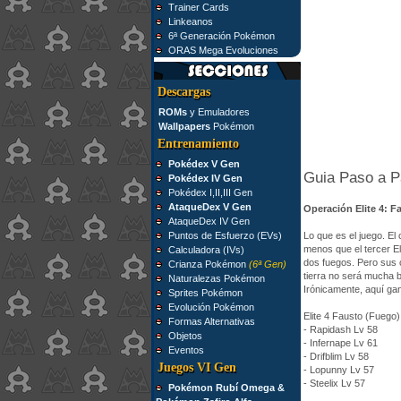
Trainer Cards
Linkeanos
6ª Generación Pokémon
ORAS Mega Evoluciones
Descargas
ROMs
y Emuladores
Wallpapers
Pokémon
Entrenamiento
Pokédex V Gen
Guia Paso a 
Pokédex IV Gen
Pokédex I,II,III Gen
AtaqueDex V Gen
Operación Elite 4: F
AtaqueDex IV Gen
Puntos de Esfuerzo (EVs)
Lo que es el juego. El
menos que el tercer E
Calculadora (IVs)
dos fuegos. Pero sus 
Crianza Pokémon
(6ª Gen)
tierra no será mucha 
Naturalezas Pokémon
Irónicamente, aquí gan
Sprites Pokémon
Evolución Pokémon
Elite 4 Fausto (Fuego)
Formas Alternativas
- Rapidash Lv 58
Objetos
- Infernape Lv 61
Eventos
- Drifblim Lv 58
Juegos VI Gen
- Lopunny Lv 57
- Steelix Lv 57
Pokémon Rubí Omega &