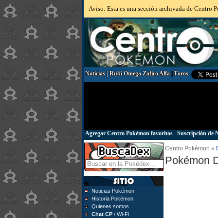
Aviso: Esta es una sección archivada de Centro Po
Noticias
|
Rubí Omega Zafiro Alfa
|
Foros
Agregar Centro Pokémon favoritos
|
Suscripción de N
Centro Pokémon »
Pokémon D
Noticias Pokémon
Historia Pokémon
Quienes somos
Chat CP
/ Wi-Fi