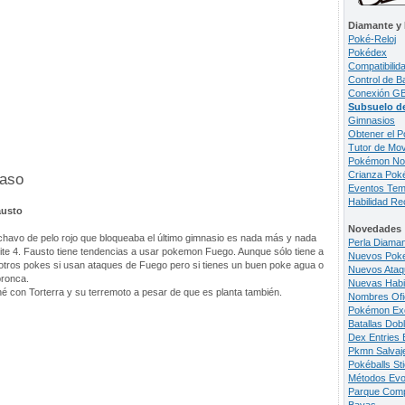
Diamante y 
Poké-Reloj
Pokédex
Compatibilid
Control de Ba
Conexión G
Subsuelo d
Gimnasios
Obtener el 
Tutor de Mov
Pokémon No 
Crianza Po
Paso
Eventos Tem
Habilidad Re
austo
Novedades
 chavo de pelo rojo que bloqueaba el último gimnasio es nada más y nada
Perla Diaman
lite 4. Fausto tiene tendencias a usar pokemon Fuego. Aunque sólo tiene a
Nuevos Pok
otros pokes si usan ataques de Fuego pero si tienes un buen poke agua o
Nuevos Ataq
bronca.
Nuevas Habi
é con Torterra y su terremoto a pesar de que es planta también.
Nombres Ofi
Pokémon Exc
Batallas Dob
Dex Entries 
Pkmn Salvaj
Pokéballs St
Métodos Evo
Parque Com