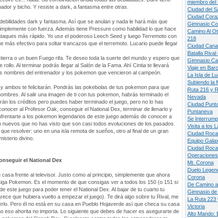
miembro del 
dor y bicho. Y resiste a dark, a fantasma entre otras.
Ciudad del S
Ciudad Cora
ebilidades dark y fantasma. Así que se anulan y nada le hará más que
Gimnasio Co
implemente con fuerza. Además tiene Pressure como habilidad lo que hace
Camino Al Ot
ataques más rápido. Yo use el poderoso Leech Seed y luego Terremoto con
218
e más efectivo para soltar trancazos que el terremoto. Lucario puede llegar
Ciudad Cana
Batalla Rival
 tierra o un buen Fuego rifa. Te deseo toda la suerte del mundo y espero que
Gimnasio Ca
e rollo. Al terminar podrás llegar al Salón de la Fama. Ahí Cintia te llevará
Viaje en Bar
s nombres del entrenador y los pokemon que vencieron al campeón.
La Isla de Lu
Subiendo la
l y ambos te felicitarán. Pondrás las pokebolas de tus pokemon para que
Ruta 216 y R
ombres. Al salir una imagen de ti con tus pokemon, habrás terminado el
Nevada
arán los créditos pero puedes haber terminado el juego, pero no lo has
Ciudad Punt
conocer al Profesor Oak, conseguir el National Dex, terminar de llenarlo y
Puntaneva
enfrentarte a los pokemon legendarios de este juego además de conocer a
Se Interrump
nuevos que no has visto que son casi todos evoluciones de los pasados.
Visita a los 
ue resolver: uno en una isla remota de sueños, otro al final de un gran
Ciudad Rocav
isterio divino.
Equipo Galax
Ciudad Roca
Operaciones 
onseguir el National Dex
Mt. Corona
Duelo Legend
casa frente al televisor. Justo como al principio, simplemente que ahora
Corona
ga Pokemon. Es el momento de que consigas ver a todos los 150 (o 151 si
De Camino a
e este juego para poder tener el National Dex. Al bajar de tu cuarto tu
Gimnasio de
ece que hubiera vuelto a empezar el juego). Te dirá algo sobre tu Rival, me
La Ruta 223 
rlo. Pero él no está en su casa en Pueblo Hojaverde así que checa su casa
Victoria
o eso ahorita no importa. Lo siguiente que debes de hacer es asegurarte de
Alto Mando: B