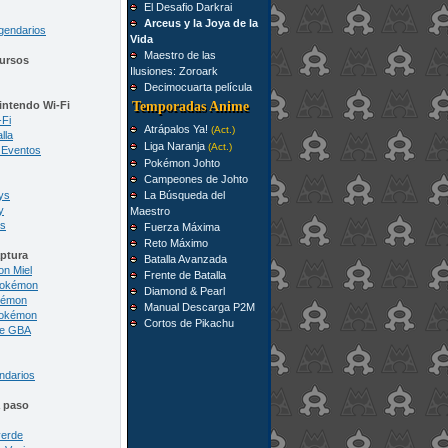
El Desafio Darkrai
Arceus y la Joya de la
gendarios
Vida
Maestro de las
ursos
Ilusiones: Zoroark
Decimocuarta película
intendo Wi-Fi
Temporadas Anime
-Fi
Atrápalos Ya!
(Act.)
lla
Liga Naranja
(Act.)
 Eventos
Pokémon Johto
Campeones de Johto
ys
La Búsqueda del
y
Maestro
us
Fuerza Máxima
Reto Máximo
ptura
Batalla Avanzada
on Miel
Frente de Batalla
Pokémon
Diamond & Pearl
kémon
Manual Descarga P2M
Pokémon
Cortos de Pikachu
de GBA
ndarios
a paso
verde