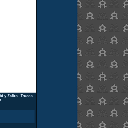
í y Zafiro
Trucos
-
n