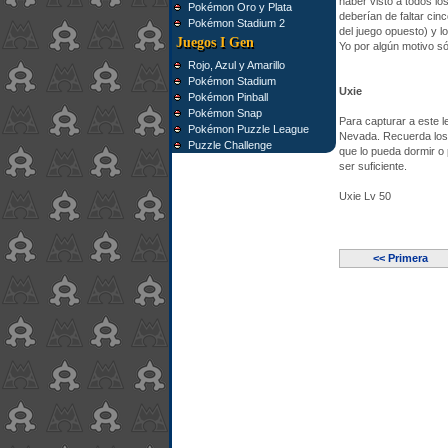
haber visto a todos lo
Pokémon Oro y Plata
deberían de faltar ci
Pokémon Stadium 2
del juego opuesto) y l
Juegos I Gen
Yo por algún motivo s
Rojo, Azul y Amarillo
Pokémon Stadium
Uxie
Pokémon Pinball
Pokémon Snap
Para capturar a este l
Pokémon Puzzle League
Nevada. Recuerda los 
Puzzle Challenge
que lo pueda dormir o
ser suficiente.
Uxie Lv 50
<< Primera