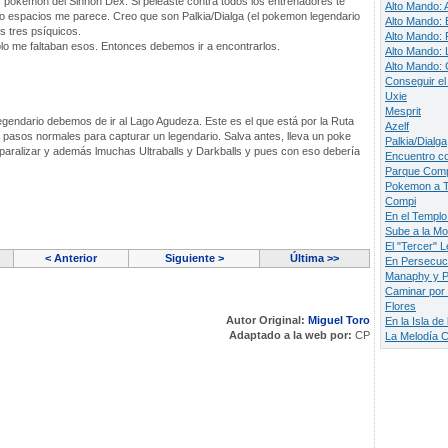
s pokemon del Sinnoh Dex. Si peleaste contra todos los entrenadores te
Alto Mando: 
nco espacios me parece. Creo que son Palkia/Dialga (el pokemon legendario
Alto Mando: 
os tres psíquicos.
Alto Mando: F
ólo me faltaban esos. Entonces debemos ir a encontrarlos.
Alto Mando: 
Alto Mando:
Conseguir el
Uxie
Mesprit
egendario debemos de ir al Lago Agudeza. Este es el que está por la Ruta
Azelf
pasos normales para capturar un legendario. Salva antes, lleva un poke
Palkia/Dialga
 paralizar y además lmuchas Ultraballs y Darkballs y pues con eso debería
Encuentro co
Parque Com
Pokemon a Tr
Compi
En el Templo
Sube a la Mo
El "Tercer" L
< Anterior
Siguiente >
Última >>
En Persecuci
Manaphy y P
Caminar por 
Flores
Autor Original:
Miguel Toro
En la Isla d
Adaptado a la web por:
CP
La Melodía C