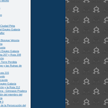
u Vecino
a
eo
Ciudad Pirita
el Equipo Galaxia
flor
l Bosque Vetusta
ta
tusta
e Equipo Galaxia
ta 207 y Ruta 208
zón
a Torre Perdida
go y las Ruinas de
Ruta 215
velo
cavelo
quipo Galaxia
ón y la Ruta 212
era - Gimnasio Pradera
ón del miembro del
ia
 # 3
 de la Persecución del