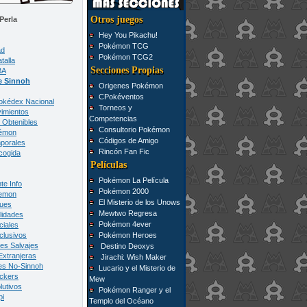
Otros juegos
Perla
Hey You Pikachu!
Pokémon TCG
ad
Pokémon TCG2
talla
Secciones Propias
BA
e Sinnoh
Origenes Pokémon
CPokéventos
Pokédex Nacional
Torneos y
imientos
Competencias
Obtenibles
Consultorio Pokémon
kémon
Códigos de Amigo
porales
Rincón Fan Fic
cogida
Películas
Pokémon La Película
te Info
Pokémon 2000
emon
El Misterio de los Unows
ues
Mewtwo Regresa
lidades
Pokémon 4ever
ciales
lusivos
Pokémon Heroes
les Salvajes
Destino Deoxys
Extranjeras
Jirachi: Wish Maker
es No-Sinnoh
Lucario y el Misterio de
ickers
Mew
lutivos
Pokémon Ranger y el
pi
Templo del Océano