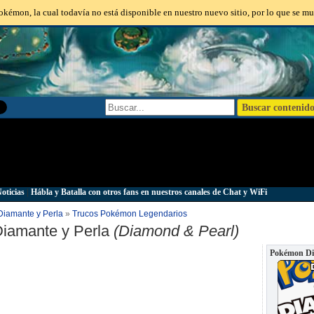
kémon, la cual todavía no está disponible en nuestro nuevo sitio, por lo que se mu
oticias
|
Hábla y Batalla con otros fans en nuestros canales de Chat y WiFi
Diamante y Perla
»
Trucos Pokémon Legendarios
iamante y Perla
(Diamond & Pearl)
Pokémon Di