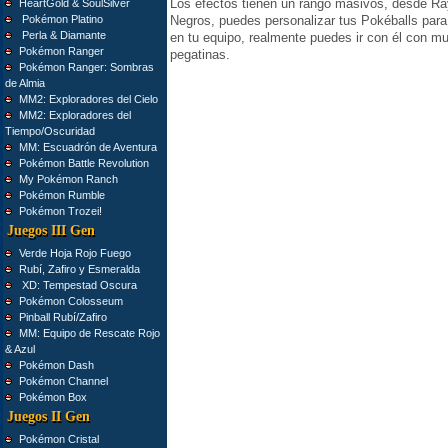
Los efectos tienen un rango masivos, desde Ra
HeartGold & SoulSilver
Pokémon Platino
Negros, puedes personalizar tus Pokéballs para
Perla & Diamante
en tu equipo, realmente puedes ir con él con 
Pokémon Ranger
pegatinas.
Pokémon Ranger: Sombras
de Almia
MM2: Exploradores del Cielo
MM2: Exploradores del
Tiempo/Oscuridad
MM: Escuadrón de Aventura
Pokémon Battle Revolution
My Pokémon Ranch
Pokémon Rumble
Pokémon Trozei!
Juegos III Gen
Verde Hoja Rojo Fuego
Rubí, Zafiro y Esmeralda
XD: Tempestad Oscura
Pokémon Colosseum
Pinball Rubí/Zafiro
MM: Equipo de Rescate Rojo
& Azul
Pokémon Dash
Pokémon Channel
Pokémon Box
Juegos II Gen
Pokémon Cristal