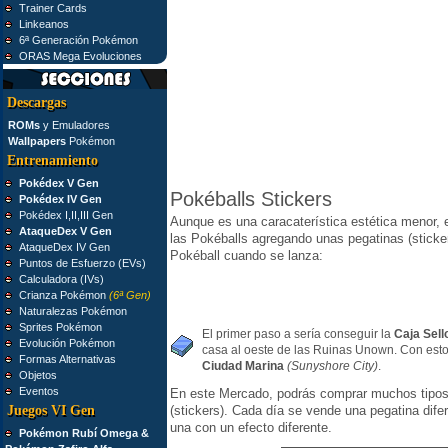
Trainer Cards
Linkeanos
6ª Generación Pokémon
ORAS Mega Evoluciones
Descargas
ROMs
y Emuladores
Wallpapers
Pokémon
Entrenamiento
Pokédex V Gen
Pokéballs Stickers
Pokédex IV Gen
Pokédex I,II,III Gen
Aunque es una caracaterística estética menor, 
AtaqueDex V Gen
las Pokéballs agregando unas pegatinas (sticker
AtaqueDex IV Gen
Pokéball cuando se lanza:
Puntos de Esfuerzo (EVs)
Calculadora (IVs)
Crianza Pokémon
(6ª Gen)
Naturalezas Pokémon
Sprites Pokémon
El primer paso a sería conseguir la
Caja Sell
Evolución Pokémon
casa al oeste de las Ruinas Unown. Con esto
Formas Alternativas
Ciudad Marina
(Sunyshore City)
.
Objetos
Eventos
En este Mercado, podrás comprar muchos tipos 
Juegos VI Gen
(stickers). Cada día se vende una pegatina dife
una con un efecto diferente.
Pokémon Rubí Omega &