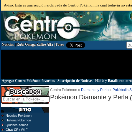
Aviso: Esta es una sección archivada de Centro Pokémon, la cual todavía no está 
Noticias
|
Rubí Omega Zafiro Alfa
|
Foros
Agregar Centro Pokémon favoritos
|
Suscripción de Noticias
|
Hábla y Batalla con otro
Centro Pokémon »
Diamante y Perla
»
Pokéballs S
Pokémon Diamante y Perla
Noticias Pokémon
Historia Pokémon
Quienes somos
Chat CP
/ Wi-Fi