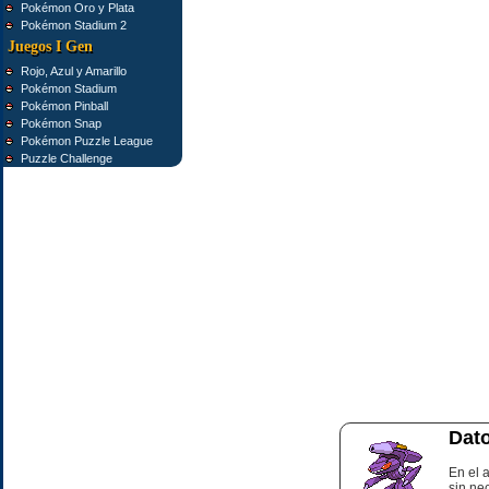
Pokémon Oro y Plata
Pokémon Stadium 2
Juegos I Gen
Rojo, Azul y Amarillo
Pokémon Stadium
Pokémon Pinball
Pokémon Snap
Pokémon Puzzle League
Puzzle Challenge
Dato
En el
sin ne