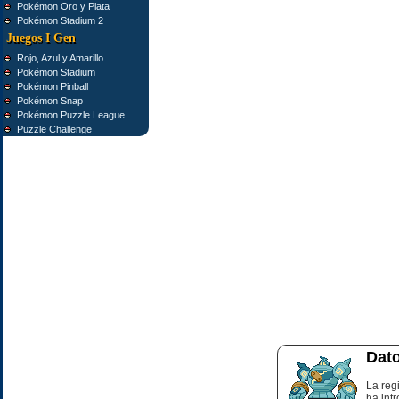
Pokémon Oro y Plata
Pokémon Stadium 2
Juegos I Gen
Rojo, Azul y Amarillo
Pokémon Stadium
Pokémon Pinball
Pokémon Snap
Pokémon Puzzle League
Puzzle Challenge
Dato
La reg
ha int