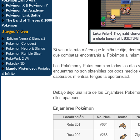
Pokémon Zafiro Alfa
Pokémon X & Pokémon Y
Pokémon Art Academy
Pokémon Link Battle!
The Band of Thieves & 1000
Pokémon
Juegos V Gen
Edición Negra & Blanca 2
Pokemon Conquest
Pokémon Negro & Blanco
Si vas a la ruta o área que la niña te dijo, den
Pokémon Rumble Blast
que combatas encontrarás al Pokémon al mismo
PokéPark 2 Wii
Pokédex 3D
Los Pokémon y Rutas cambian todos los días 
Mundo Misterioso:
Portales
encuentras no son obtenibles por otros medios 
al Infinito
capturalos mientras tengas la oportunidad.
Debajo dejo una lista de los Enjambres Pokémo
ellos aparecen.
Enjambres Pokémon
Localización
No.
Nac.
Icono
N
Ruta 201
#084
D
Ruta 202
#263
Zi