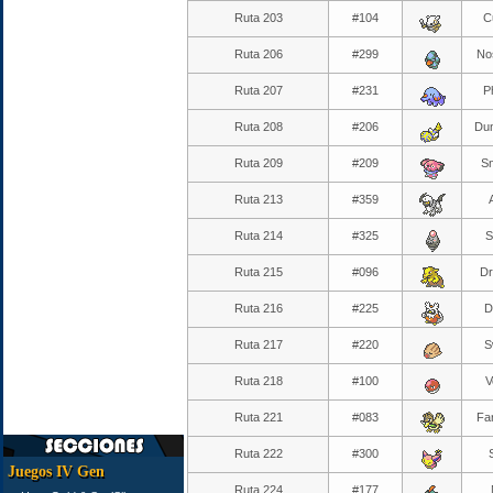
Ruta 203
#104
C
Ruta 206
#299
No
Ruta 207
#231
P
Ruta 208
#206
Du
Ruta 209
#209
Sn
Ruta 213
#359
Ruta 214
#325
S
Ruta 215
#096
D
Ruta 216
#225
D
Ruta 217
#220
S
Ruta 218
#100
V
Ruta 221
#083
Far
Ruta 222
#300
Juegos IV Gen
Ruta 224
#177