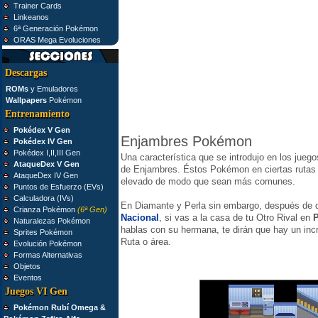
Trainer Cards
Linkeanos
6ª Generación Pokémon
ORAS Mega Evoluciones
Descargas
ROMs
y Emuladores
Wallpapers
Pokémon
Entrenamiento
Pokédex V Gen
Enjambres Pokémon
Pokédex IV Gen
Pokédex I,II,III Gen
Una característica que se introdujo en los jue
AtaqueDex V Gen
de Enjambres. Éstos Pokémon en ciertas rutas 
AtaqueDex IV Gen
elevado de modo que sean más comunes.
Puntos de Esfuerzo (EVs)
Calculadora (IVs)
En Diamante y Perla sin embargo, después de 
Crianza Pokémon
(6ª Gen)
Nacional
, si vas a la casa de tu Otro Rival en
P
Naturalezas Pokémon
hablas con su hermana, te dirán que hay un in
Sprites Pokémon
Ruta o área.
Evolución Pokémon
Formas Alternativas
Objetos
Eventos
Juegos VI Gen
Pokémon Rubí Omega &