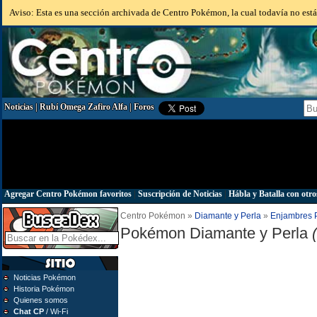
Aviso: Esta es una sección archivada de Centro Pokémon, la cual todavía no está 
Noticias
|
Rubí Omega Zafiro Alfa
|
Foros
Agregar Centro Pokémon favoritos
|
Suscripción de Noticias
|
Hábla y Batalla con otro
Centro Pokémon »
Diamante y Perla
»
Enjambres
Pokémon Diamante y Perla
Noticias Pokémon
Historia Pokémon
Quienes somos
Chat CP
/ Wi-Fi