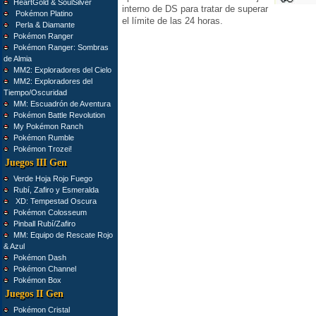
HeartGold & SoulSilver
interno de DS para tratar de superar
Pokémon Platino
el límite de las 24 horas.
Perla & Diamante
Pokémon Ranger
Pokémon Ranger: Sombras
de Almia
MM2: Exploradores del Cielo
MM2: Exploradores del
Tiempo/Oscuridad
MM: Escuadrón de Aventura
Pokémon Battle Revolution
My Pokémon Ranch
Pokémon Rumble
Pokémon Trozei!
Juegos III Gen
Verde Hoja Rojo Fuego
Rubí, Zafiro y Esmeralda
XD: Tempestad Oscura
Pokémon Colosseum
Pinball Rubí/Zafiro
MM: Equipo de Rescate Rojo
& Azul
Pokémon Dash
Pokémon Channel
Pokémon Box
Juegos II Gen
Pokémon Cristal