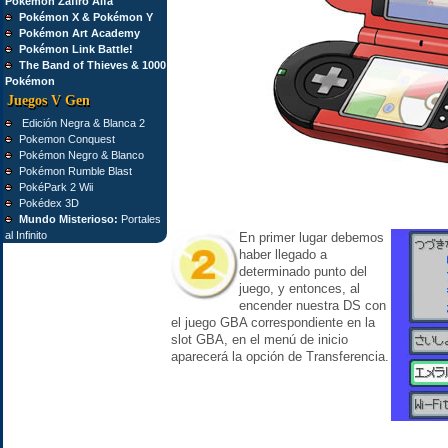
Pokémon Zafiro Alfa
Pokémon X & Pokémon Y
Pokémon Art Academy
Pokémon Link Battle!
The Band of Thieves & 1000
Pokémon
Juegos V Gen
Edición Negra & Blanca 2
Pokemon Conquest
Pokémon Negro & Blanco
Pokémon Rumble Blast
PokéPark 2 Wii
Pokédex 3D
Mundo Misterioso:
Portales
al Infinito
En primer lugar debemos
haber llegado a
determinado punto del
juego, y entonces, al
encender nuestra DS con
el juego GBA correspondiente en la
slot GBA, en el menú de inicio
aparecerá la opción de Transferencia.