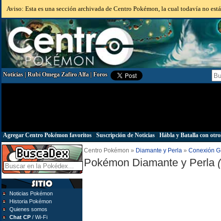
Aviso: Esta es una sección archivada de Centro Pokémon, la cual todavía no está 
Noticias
|
Rubí Omega Zafiro Alfa
|
Foros
Agregar Centro Pokémon favoritos
|
Suscripción de Noticias
|
Hábla y Batalla con otro
Centro Pokémon »
Diamante y Perla
»
Conexión 
Pokémon Diamante y Perla
Noticias Pokémon
Historia Pokémon
Quienes somos
Chat CP
/ Wi-Fi