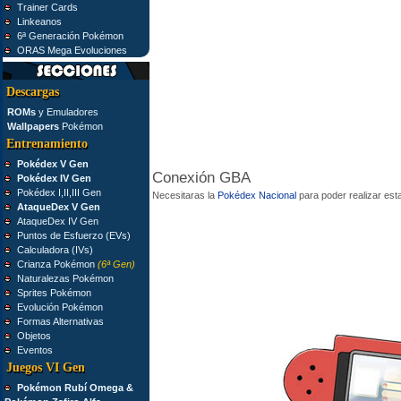
Trainer Cards
Linkeanos
6ª Generación Pokémon
ORAS Mega Evoluciones
Descargas
ROMs
y Emuladores
Wallpapers
Pokémon
Entrenamiento
Pokédex V Gen
Conexión GBA
Pokédex IV Gen
Pokédex I,II,III Gen
Necesitaras la
Pokédex Nacional
para poder realizar esta
AtaqueDex V Gen
AtaqueDex IV Gen
Puntos de Esfuerzo (EVs)
Calculadora (IVs)
Crianza Pokémon
(6ª Gen)
Naturalezas Pokémon
Sprites Pokémon
Evolución Pokémon
Formas Alternativas
Objetos
Eventos
Juegos VI Gen
Pokémon Rubí Omega &