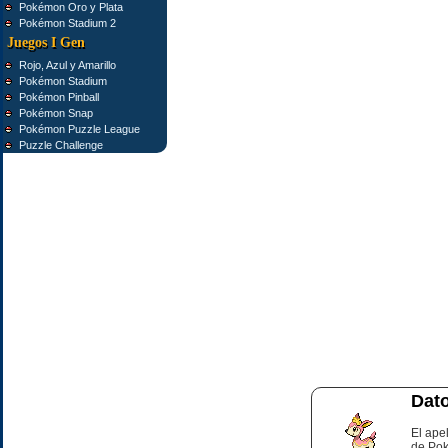
Pokémon Oro y Plata
Pokémon Stadium 2
Juegos I Gen
Rojo, Azul y Amarillo
Pokémon Stadium
Pokémon Pinball
Pokémon Snap
Pokémon Puzzle League
Puzzle Challenge
Dato
El ape
de Pok