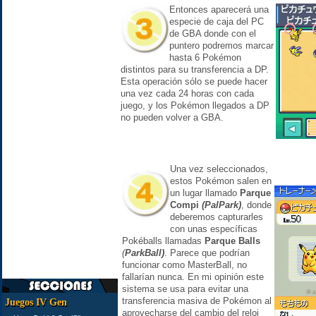
Entonces aparecerá una
especie de caja del PC
de GBA donde con el
puntero podremos marcar
hasta 6 Pokémon
distintos para su transferencia a DP.
Esta operación sólo se puede hacer
una vez cada 24 horas con cada
juego, y los Pokémon llegados a DP
no pueden volver a GBA.
Una vez seleccionados,
estos Pokémon salen en
un lugar llamado
Parque
Compi
(PalPark)
, donde
deberemos capturarles
con unas específicas
Pokéballs llamadas
Parque Balls
(
ParkBall)
. Parece que podrían
funcionar como MasterBall, no
fallarían nunca. En mi opinión este
sistema se usa para evitar una
transferencia masiva de Pokémon al
Juegos IV Gen
aprovecharse del cambio del reloj