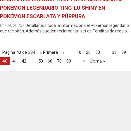
POKÉMON LEGENDARIO TING-LU SHINY EN
POKÉMON ESCARLATA Y PÚRPURA
04/09/2025
-
Detallamos toda la información del Pokémon legendario
que recibirán. Además pueden reclamar un set de Teralitos de regalo.
Página 40 de 384
« Primera
«
...
10
20
30
...
38
39
40
41
42
...
50
60
70
80
...
»
Última »