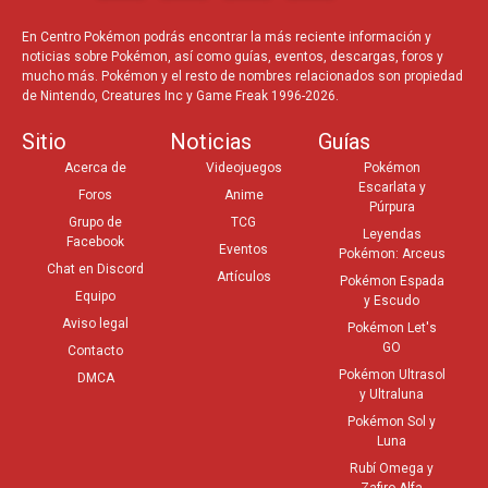
En Centro Pokémon podrás encontrar la más reciente información y
noticias sobre Pokémon, así como guías, eventos, descargas, foros y
mucho más. Pokémon y el resto de nombres relacionados son propiedad
de Nintendo, Creatures Inc y Game Freak 1996-2026.
Sitio
Noticias
Guías
Acerca de
Videojuegos
Pokémon
Escarlata y
Foros
Anime
Púrpura
Grupo de
TCG
Leyendas
Facebook
Eventos
Pokémon: Arceus
Chat en Discord
Artículos
Pokémon Espada
Equipo
y Escudo
Aviso legal
Pokémon Let's
GO
Contacto
Pokémon Ultrasol
DMCA
y Ultraluna
Pokémon Sol y
Luna
Rubí Omega y
Zafiro Alfa