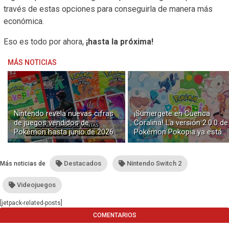
través de estas opciones para conseguirla de manera más
económica.
Eso es todo por ahora,
¡hasta la próxima!
MÁS NOTICIAS
Nintendo revela nuevas cifras
¡Sumergete en Cuenca
de juegos vendidos de
Coralina! La versión 2.0.0 de
Pokémon hasta junio de 2026
Pokémon Pokopia ya está
disponible con buceo y
construcción submarina
Destacados
Nintendo Switch 2
Más noticias de
Videojuegos
[jetpack-related-posts]
COMENTARIOS