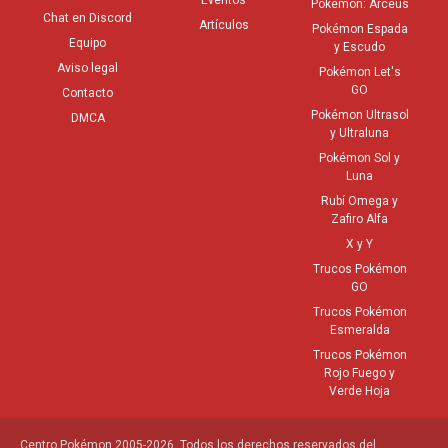
Pokémon: Arceus
Chat en Discord
Artículos
Pokémon Espada
Equipo
y Escudo
Aviso legal
Pokémon Let's
GO
Contacto
Pokémon Ultrasol
DMCA
y Ultraluna
Pokémon Sol y
Luna
Rubí Omega y
Zafiro Alfa
X y Y
Trucos Pokémon
GO
Trucos Pokémon
Esmeralda
Trucos Pokémon
Rojo Fuego y
Verde Hoja
Centro Pokémon 2005-2026. Todos los derechos reservados del