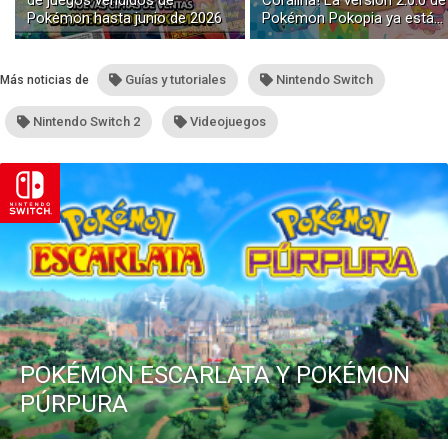
Pokémon hasta junio de 2026
Pokémon Pokopia ya está
disponible con buceo y
construcción submarina
Guías y tutoriales
Nintendo Switch
Más noticias de
Nintendo Switch 2
Videojuegos
POKÉMON ESCARLATA Y POKÉMON
PÚRPURA