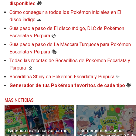
disponibles
🎁
Cómo conseguir a todos los Pokémon iniciales en El
disco índigo
🐢
Guía paso a paso de El disco índigo, DLC de Pokémon
Escarlata y Púrpura
💿
Guía paso a paso de La Máscara Turquesa para Pokémon
Escarlata y Púrpura
🎭
Todas las recetas de Bocadillos de Pokémon Escarlata y
Púrpura
🍙
Bocadillos Shiny en Pokémon Escarlata y Púrpura
✨
Generador de tus Pokémon favoritos de cada tipo
🌟
MÁS NOTICIAS
Nintendo revela nuevas cifras
¡Sumergete en Cuenca
de juegos vendidos de
Coralina! La versión 2.0.0 de