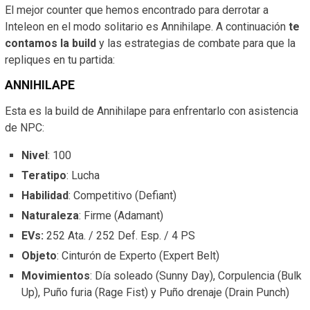
El mejor counter que hemos encontrado para derrotar a
Inteleon en el modo solitario es Annihilape. A continuación
te
contamos la build
y las estrategias de combate para que la
repliques en tu partida:
ANNIHILAPE
Esta es la build de Annihilape para enfrentarlo con asistencia
de NPC:
Nivel
: 100
Teratipo
: Lucha
Habilidad
: Competitivo (Defiant)
Naturaleza
: Firme (Adamant)
EVs:
252 Ata. / 252 Def. Esp. / 4 PS
Objeto
: Cinturón de Experto (Expert Belt)
Movimientos
: Día soleado (Sunny Day), Corpulencia (Bulk
Up), Puño furia (Rage Fist) y Puño drenaje (Drain Punch)