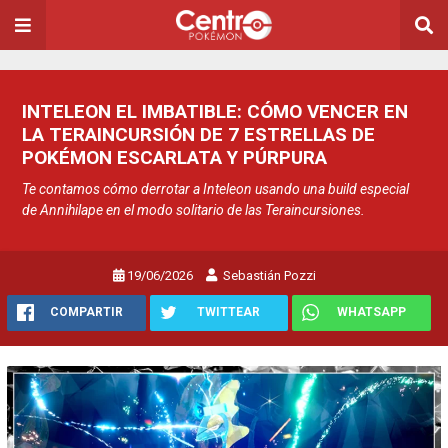
INTELEON EL IMBATIBLE: CÓMO VENCER EN
LA TERAINCURSIÓN DE 7 ESTRELLAS DE
POKÉMON ESCARLATA Y PÚRPURA
Te contamos cómo derrotar a Inteleon usando una build especial
de Annihilape en el modo solitario de las Teraincursiones.
19/06/2026
Sebastián Pozzi
COMPARTIR
TWITTEAR
WHATSAPP