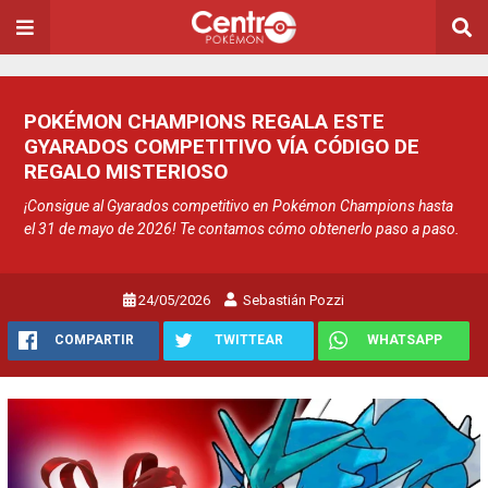
POKÉMON CHAMPIONS REGALA ESTE
GYARADOS COMPETITIVO VÍA CÓDIGO DE
REGALO MISTERIOSO
¡Consigue al Gyarados competitivo en Pokémon Champions hasta
el 31 de mayo de 2026! Te contamos cómo obtenerlo paso a paso.
24/05/2026
Sebastián Pozzi
COMPARTIR
TWITTEAR
WHATSAPP