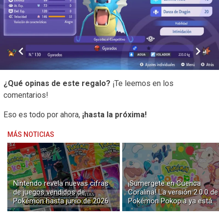
¿Qué opinas de este regalo?
¡Te leemos en los
comentarios!
Eso es todo por ahora,
¡hasta la próxima!
MÁS NOTICIAS
Nintendo revela nuevas cifras
¡Sumergete en Cuenca
de juegos vendidos de
Coralina! La versión 2.0.0 de
Pokémon hasta junio de 2026
Pokémon Pokopia ya está
disponible con buceo y
construcción submarina