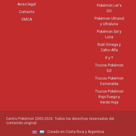
Aviso legal
Pokémon Let's
GO
Contacto
Pokémon Ultrasol
DMCA
y Ultraluna
Pokémon Sol y
Luna
Rubí Omega y
Zafiro Alfa
X y Y
Trucos Pokémon
GO
Trucos Pokémon
Esmeralda
Trucos Pokémon
Rojo Fuego y
Verde Hoja
Centro Pokémon 2005-2026. Todos los derechos reservados del
contenido original.
Creado en Costa Rica y Argentina