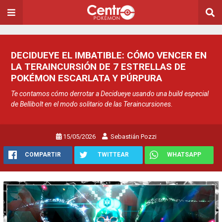
DECIDUEYE EL IMBATIBLE: CÓMO VENCER EN
LA TERAINCURSIÓN DE 7 ESTRELLAS DE
POKÉMON ESCARLATA Y PÚRPURA
Te contamos cómo derrotar a Decidueye usando una build especial
de Bellibolt en el modo solitario de las Teraincursiones.
15/05/2026
Sebastián Pozzi
COMPARTIR
TWITTEAR
WHATSAPP