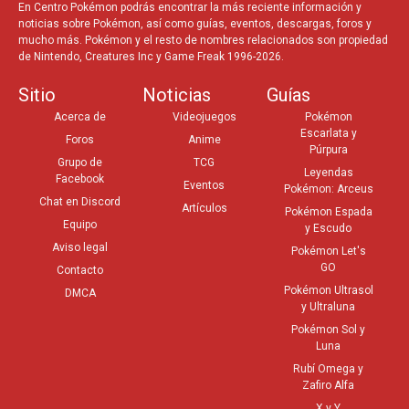
En Centro Pokémon podrás encontrar la más reciente información y
noticias sobre Pokémon, así como guías, eventos, descargas, foros y
mucho más. Pokémon y el resto de nombres relacionados son propiedad
de Nintendo, Creatures Inc y Game Freak 1996-2026.
Sitio
Noticias
Guías
Acerca de
Videojuegos
Pokémon
Escarlata y
Foros
Anime
Púrpura
Grupo de
TCG
Leyendas
Facebook
Eventos
Pokémon: Arceus
Chat en Discord
Artículos
Pokémon Espada
Equipo
y Escudo
Aviso legal
Pokémon Let's
GO
Contacto
Pokémon Ultrasol
DMCA
y Ultraluna
Pokémon Sol y
Luna
Rubí Omega y
Zafiro Alfa
X y Y