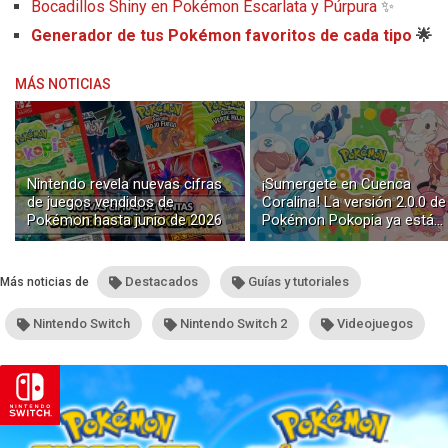
Bocadillos Shiny en Pokémon Escarlata y Púrpura
✨
Generador de tus Pokémon favoritos de cada tipo
🌟
MÁS NOTICIAS
Nintendo revela nuevas cifras
¡Sumergete en Cuenca
de juegos vendidos de
Coralina! La versión 2.0.0 de
Pokémon hasta junio de 2026
Pokémon Pokopia ya está
disponible con buceo y
construcción submarina
Destacados
Guías y tutoriales
Más noticias de
Nintendo Switch
Nintendo Switch 2
Videojuegos