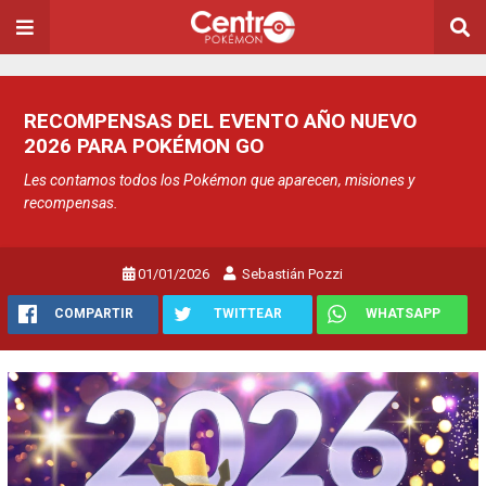
RECOMPENSAS DEL EVENTO AÑO NUEVO
2026 PARA POKÉMON GO
Les contamos todos los Pokémon que aparecen, misiones y
recompensas.
01/01/2026
Sebastián Pozzi
COMPARTIR
TWITTEAR
WHATSAPP