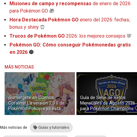
Misiones de campo y recompensas
de enero de 2026
para Pokémon GO
🎁
Hora Destacada Pokémon GO
enero del 2026: fechas,
bonus y shiny
⏰
Trucos de Pokémon GO
2026: los mejores consejos
💯
Pokémon GO: Cómo conseguir Pokémonedas gratis
en 2026
🟡
MÁS NOTICIAS
¡Sumergete en Cuenca
Guía de Serie de Retos
Coralina! La versión 2.0.0 de
Mensuales de Agosto 2026
Pokémon Pokopia ya está
para Pokémon Champions
disponible con buceo y
construcción submarina
Guías y tutoriales
Más noticias de