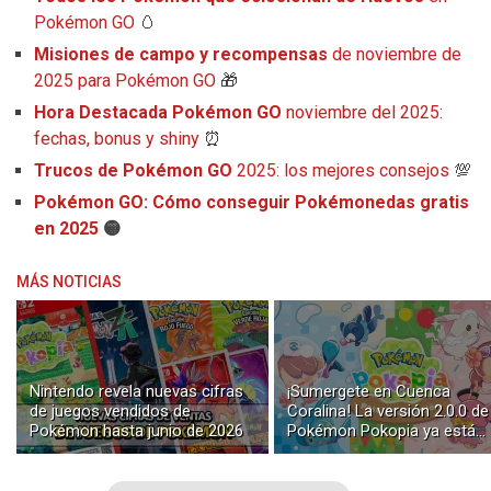
Pokémon GO
🥚
Misiones de campo y recompensas
de noviembre de
2025 para Pokémon GO
🎁
Hora Destacada Pokémon GO
noviembre del 2025:
fechas, bonus y shiny
⏰
Trucos de Pokémon GO
2025: los mejores consejos
💯
Pokémon GO: Cómo conseguir Pokémonedas gratis
en 2025
🟡
MÁS NOTICIAS
Nintendo revela nuevas cifras
¡Sumergete en Cuenca
de juegos vendidos de
Coralina! La versión 2.0.0 de
Pokémon hasta junio de 2026
Pokémon Pokopia ya está
disponible con buceo y
construcción submarina