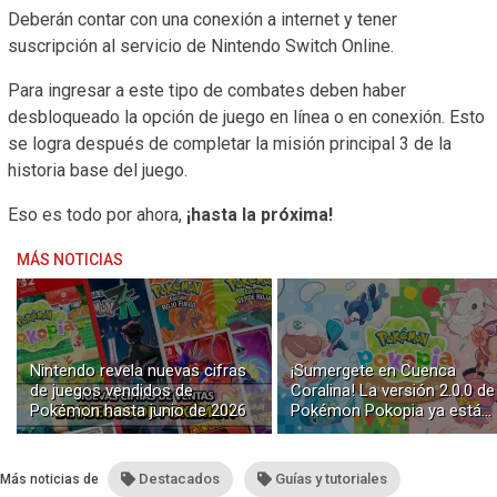
Deberán contar con una conexión a internet y tener
suscripción al servicio de Nintendo Switch Online.
Para ingresar a este tipo de combates deben haber
desbloqueado la opción de juego en línea o en conexión. Esto
se logra después de completar la misión principal 3 de la
historia base del juego.
Eso es todo por ahora,
¡hasta la próxima!
MÁS NOTICIAS
Nintendo revela nuevas cifras
¡Sumergete en Cuenca
de juegos vendidos de
Coralina! La versión 2.0.0 de
Pokémon hasta junio de 2026
Pokémon Pokopia ya está
disponible con buceo y
construcción submarina
Destacados
Guías y tutoriales
Más noticias de