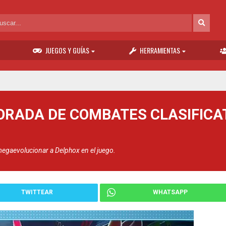
JUEGOS Y GUÍAS
HERRAMIENTAS
ORADA DE COMBATES CLASIFICA
megaevolucionar a Delphox en el juego.
TWITTEAR
WHATSAPP