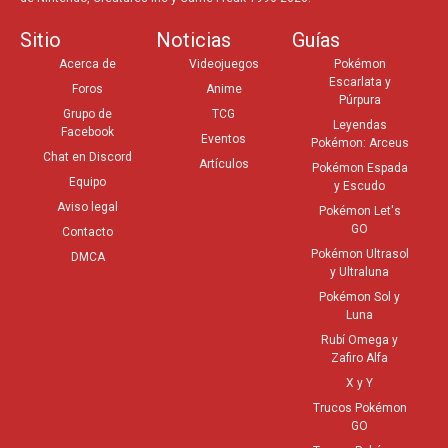
Sitio
Noticias
Guías
Acerca de
Videojuegos
Pokémon
Escarlata y
Foros
Anime
Púrpura
Grupo de
TCG
Leyendas
Facebook
Eventos
Pokémon: Arceus
Chat en Discord
Artículos
Pokémon Espada
Equipo
y Escudo
Aviso legal
Pokémon Let's
GO
Contacto
Pokémon Ultrasol
DMCA
y Ultraluna
Pokémon Sol y
Luna
Rubí Omega y
Zafiro Alfa
X y Y
Trucos Pokémon
GO