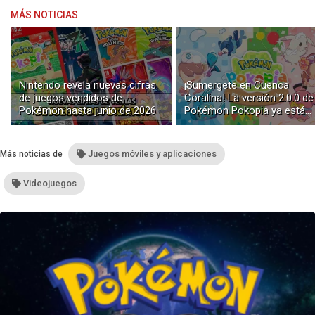
MÁS NOTICIAS
Nintendo revela nuevas cifras
¡Sumergete en Cuenca
de juegos vendidos de
Coralina! La versión 2.0.0 de
Pokémon hasta junio de 2026
Pokémon Pokopia ya está
disponible con buceo y
construcción submarina
Juegos móviles y aplicaciones
Más noticias de
Videojuegos