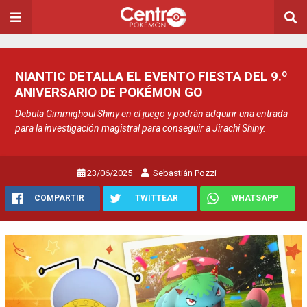
NIANTIC DETALLA EL EVENTO FIESTA DEL 9.º
ANIVERSARIO DE POKÉMON GO
Debuta Gimmighoul Shiny en el juego y podrán adquirir una entrada
para la investigación magistral para conseguir a Jirachi Shiny.
23/06/2025
Sebastián Pozzi
COMPARTIR
TWITTEAR
WHATSAPP