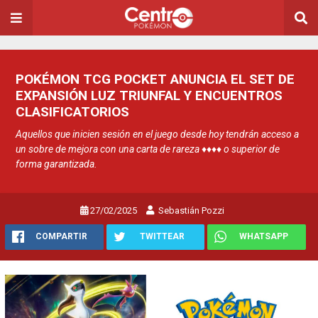
POKÉMON TCG POCKET ANUNCIA EL SET DE
EXPANSIÓN LUZ TRIUNFAL Y ENCUENTROS
CLASIFICATORIOS
Aquellos que inicien sesión en el juego desde hoy tendrán acceso a
un sobre de mejora con una carta de rareza ♦♦♦♦ o superior de
forma garantizada.
27/02/2025
Sebastián Pozzi
COMPARTIR
TWITTEAR
WHATSAPP