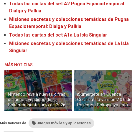
Todas las cartas del set A2 Pugna Espaciotemporal:
Dialga y Palkia
Misiones secretas y colecciones temáticas de Pugna
Espaciotemporal: Dialga y Palkia
Todas las cartas del set A1a La Isla Singular
Misiones secretas y colecciones temáticas de La Isla
Singular
MÁS NOTICIAS
Nintendo revela nuevas cifras
¡Sumergete en Cuenca
de juegos vendidos de
Coralina! La versión 2.0.0 de
Pokémon hasta junio de 2026
Pokémon Pokopia ya está
disponible con buceo y
construcción submarina
Juegos móviles y aplicaciones
Más noticias de