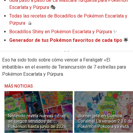
Guía paso a paso de La Máscara Turquesa para Pokémon
Escarlata y Púrpura
🎭
Todas las recetas de Bocadillos de Pokémon Escarlata y
Púrpura
🍙
Bocadillos Shiny en Pokémon Escarlata y Púrpura
✨
Generador de tus Pokémon favoritos de cada tipo
🌟
Eso ha sido todo sobre cómo vencer a Feraligatr «El
imbatible» en el evento de Teraincursión de 7 estrellas para
Pokémon Escarlata y Púrpura
.
MÁS NOTICIAS
Nintendo revela nuevas cifras
¡Sumergete en Cuenca
de juegos vendidos de
Coralina! La versión 2.0.0 de
Pokémon hasta junio de 2026
Pokémon Pokopia ya está
disponible con buceo y