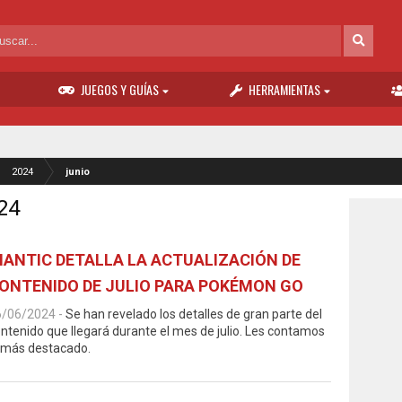
JUEGOS Y GUÍAS
HERRAMIENTAS
2024
junio
024
IANTIC DETALLA LA ACTUALIZACIÓN DE
ONTENIDO DE JULIO PARA POKÉMON GO
6/06/2024
-
Se han revelado los detalles de gran parte del
ntenido que llegará durante el mes de julio. Les contamos
 más destacado.