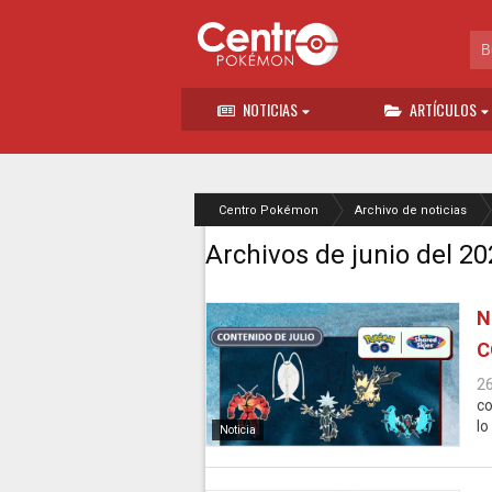
NOTICIAS
ARTÍCULOS
Centro Pokémon
Archivo de noticias
Archivos de junio del 2
N
C
2
co
lo
Noticia