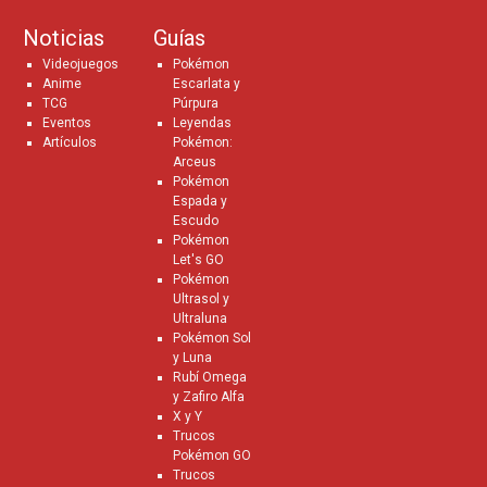
Noticias
Guías
Videojuegos
Pokémon
Anime
Escarlata y
TCG
Púrpura
Eventos
Leyendas
Artículos
Pokémon:
Arceus
Pokémon
Espada y
Escudo
Pokémon
Let's GO
Pokémon
Ultrasol y
Ultraluna
Pokémon Sol
y Luna
Rubí Omega
y Zafiro Alfa
X y Y
Trucos
Pokémon GO
Trucos