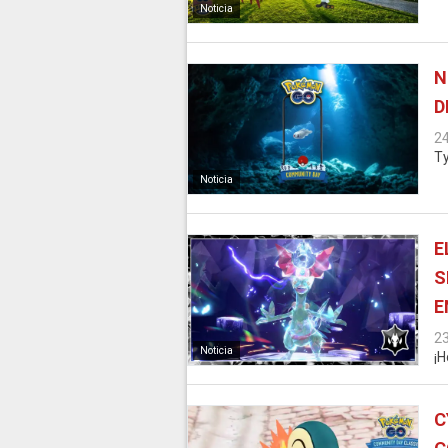
Noticia
N
D
2
Ty
Noticia
E
S
E
2
Noticia
¡H
C