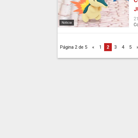
C
J
2
Noticia
Co
Página 2 de 5
«
1
2
3
4
5