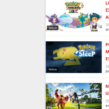
L
E
A
2
Noticia
an
P
M
E
2
Noticia
ju
N
U
2
ev