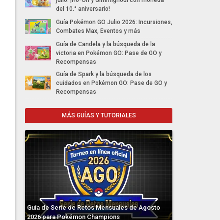
julio: ¡Ho-Oh y Gimmighoul con moneda
del 10.° aniversario!
Guía Pokémon GO Julio 2026: Incursiones,
Combates Max, Eventos y más
Guía de Candela y la búsqueda de la
victoria en Pokémon GO: Pase de GO y
Recompensas
Guía de Spark y la búsqueda de los
cuidados en Pokémon GO: Pase de GO y
Recompensas
MÁS GUÍAS Y TUTORIALES
Guía de Serie de Retos Mensuales de Agosto
2026 para Pokémon Champions