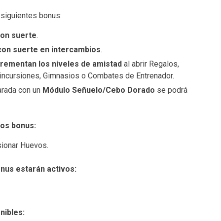
 siguientes bonus:
con suerte
.
on suerte en intercambios
.
crementan los niveles de amistad
al abrir Regalos,
 incursiones, Gimnasios o Combates de Entrenador.
arada con un
Módulo Señuelo/Cebo Dorado
se podrá
tos bonus:
osionar Huevos.
bonus estarán activos:
nibles: