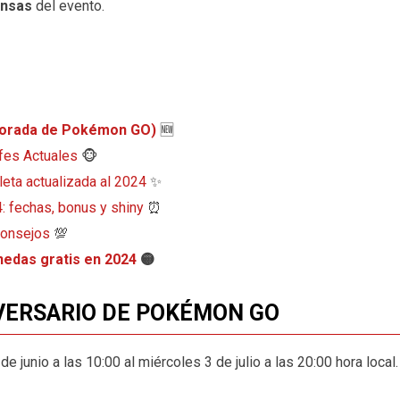
nsas
del evento.
mporada de Pokémon GO)
🆕
fes Actuales
🐵
ta actualizada al 2024
✨
 fechas, bonus y shiny
⏰
consejos
💯
das gratis en 2024
🟡
IVERSARIO DE POKÉMON GO
e junio a las 10:00 al miércoles 3 de julio a las 20:00 hora local.