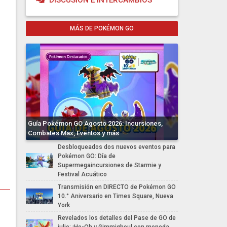
DISCUSIÓN E INTERCAMBIOS
MÁS DE POKÉMON GO
Guía Pokémon GO Agosto 2026: Incursiones,
Combates Max, Eventos y más
Desbloqueados dos nuevos eventos para
Pokémon GO: Día de
Supermegaincursiones de Starmie y
Festival Acuático
Transmisión en DIRECTO de Pokémon GO
10.° Aniversario en Times Square, Nueva
York
Revelados los detalles del Pase de GO de