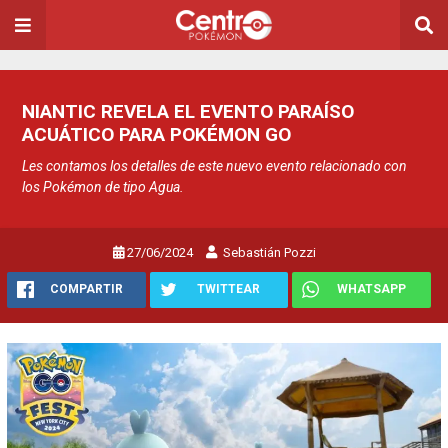
NIANTIC REVELA EL EVENTO PARAÍSO
ACUÁTICO PARA POKÉMON GO
Les contamos los detalles de este nuevo evento relacionado con
los Pokémon de tipo Agua.
27/06/2024
Sebastián Pozzi
COMPARTIR
TWITTEAR
WHATSAPP