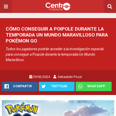
CÓMO CONSEGUIR A POIPOLE DURANTE LA
TEMPORADA UN MUNDO MARAVILLOSO PARA
POKÉMON GO
Todos los jugadores podrán acceder a la investigación especial
para conseguir a Poipole durante la temporada Un Mundo
Maravilloso.
29/02/2024
Sebastián Pozzi
COMPARTIR
TWITTEAR
WHATSAPP