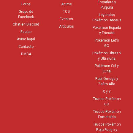
Escarlata y
Foros
Anime
Púrpura
Grupo de
TCG
Leyendas
Facebook
Eventos
Pokémon: Arceus
Chat en Discord
Artículos
Pokémon Espada
Equipo
y Escudo
Aviso legal
Pokémon Let's
GO
Contacto
Pokémon Ultrasol
DMCA
y Ultraluna
Pokémon Sol y
Luna
Rubí Omega y
Zafiro Alfa
X y Y
Trucos Pokémon
GO
Trucos Pokémon
Esmeralda
Trucos Pokémon
Rojo Fuego y