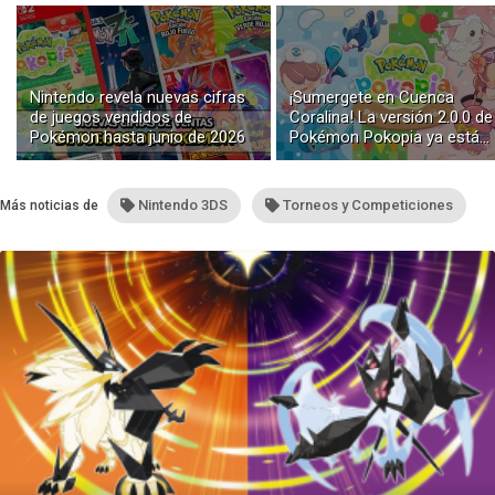
Nintendo revela nuevas cifras
¡Sumergete en Cuenca
de juegos vendidos de
Coralina! La versión 2.0.0 de
Pokémon hasta junio de 2026
Pokémon Pokopia ya está
disponible con buceo y
construcción submarina
Nintendo 3DS
Torneos y Competiciones
Más noticias de