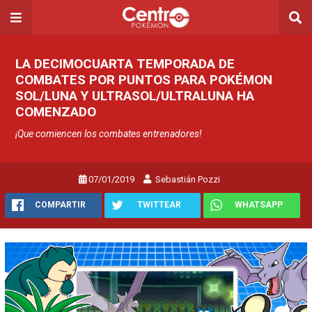
LA DECIMOCUARTA TEMPORADA DE
COMBATES POR PUNTOS PARA POKÉMON
SOL/LUNA Y ULTRASOL/ULTRALUNA HA
COMENZADO
¡Que comiencen los combates entrenadores!
07/01/2019
Sebastián Pozzi
COMPARTIR
TWITTEAR
WHATSAPP