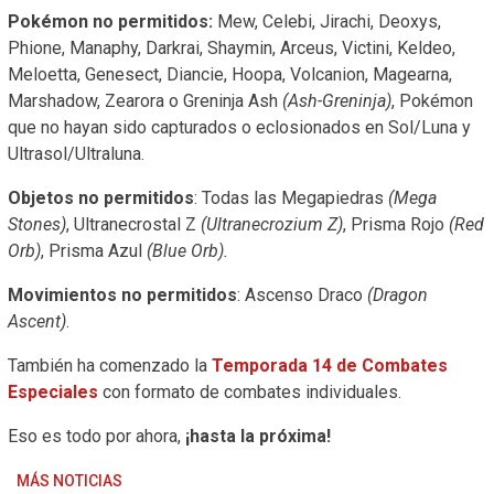
Pokémon no permitidos:
Mew, Celebi, Jirachi, Deoxys,
Phione, Manaphy, Darkrai, Shaymin, Arceus, Victini, Keldeo,
Meloetta, Genesect, Diancie, Hoopa, Volcanion, Magearna,
Marshadow, Zearora o Greninja Ash
(Ash-Greninja)
, Pokémon
que no hayan sido capturados o eclosionados en Sol/Luna y
Ultrasol/Ultraluna.
Objetos no permitidos
: Todas las Megapiedras
(Mega
Stones)
, Ultranecrostal Z
(Ultranecrozium Z)
, Prisma Rojo
(Red
Orb)
, Prisma Azul
(Blue Orb).
Movimientos no permitidos
: Ascenso Draco
(Dragon
Ascent)
.
También ha comenzado la
Temporada 14 de Combates
Especiales
con formato de combates individuales.
Eso es todo por ahora,
¡hasta la próxima!
MÁS NOTICIAS