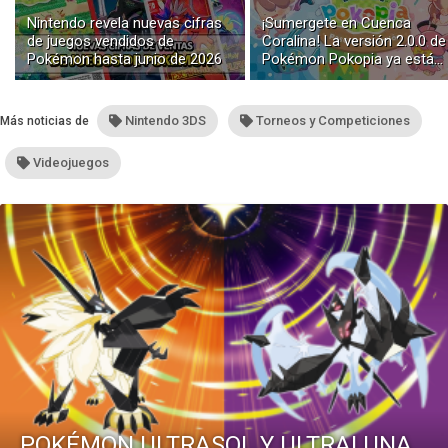
Nintendo revela nuevas cifras
¡Sumergete en Cuenca
de juegos vendidos de
Coralina! La versión 2.0.0 de
Pokémon hasta junio de 2026
Pokémon Pokopia ya está
disponible con buceo y
construcción submarina
Nintendo 3DS
Torneos y Competiciones
Más noticias de
Videojuegos
POKÉMON ULTRASOL Y ULTRALUNA