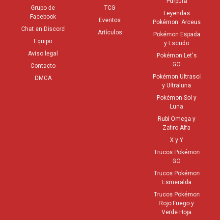
Púrpura
Grupo de
TCG
Leyendas
Facebook
Eventos
Pokémon: Arceus
Chat en Discord
Artículos
Pokémon Espada
Equipo
y Escudo
Aviso legal
Pokémon Let's
GO
Contacto
Pokémon Ultrasol
DMCA
y Ultraluna
Pokémon Sol y
Luna
Rubí Omega y
Zafiro Alfa
X y Y
Trucos Pokémon
GO
Trucos Pokémon
Esmeralda
Trucos Pokémon
Rojo Fuego y
Verde Hoja