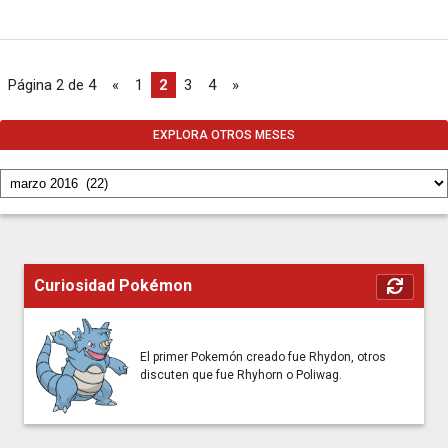
Página 2 de 4
«
1
2
3
4
»
EXPLORA OTROS MESES
Curiosidad Pokémon
El primer Pokemón creado fue Rhydon, otros
discuten que fue Rhyhorn o Poliwag.