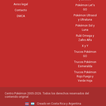
Aviso legal
Pokémon Let's
GO
Contacto
Pokémon Ultrasol
DMCA
y Ultraluna
Pokémon Sol y
Luna
Rubí Omega y
Zafiro Alfa
X y Y
Trucos Pokémon
GO
Trucos Pokémon
Esmeralda
Trucos Pokémon
Rojo Fuego y
Verde Hoja
Centro Pokémon 2005-2026. Todos los derechos reservados del
contenido original.
Creado en Costa Rica y Argentina