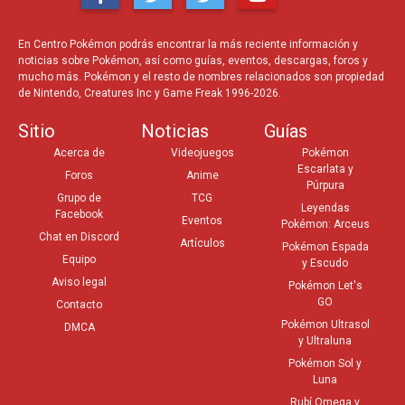
En Centro Pokémon podrás encontrar la más reciente información y
noticias sobre Pokémon, así como guías, eventos, descargas, foros y
mucho más. Pokémon y el resto de nombres relacionados son propiedad
de Nintendo, Creatures Inc y Game Freak 1996-2026.
Sitio
Noticias
Guías
Acerca de
Videojuegos
Pokémon
Escarlata y
Foros
Anime
Púrpura
Grupo de
TCG
Leyendas
Facebook
Eventos
Pokémon: Arceus
Chat en Discord
Artículos
Pokémon Espada
Equipo
y Escudo
Aviso legal
Pokémon Let's
GO
Contacto
Pokémon Ultrasol
DMCA
y Ultraluna
Pokémon Sol y
Luna
Rubí Omega y