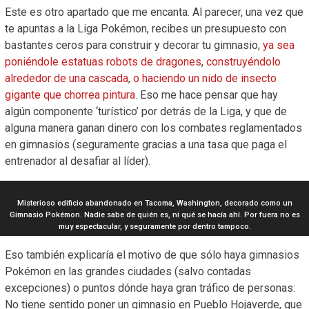
Este es otro apartado que me encanta. Al parecer, una vez que
te apuntas a la Liga Pokémon, recibes un presupuesto con
bastantes ceros para construir y decorar tu gimnasio,
ya sea
poniéndole estatuas robots de dragones
,
construyéndolo
alrededor de una cascada
,
o haciendo un nido de insecto
gigante que chorrea pintura
. Eso me hace pensar que hay
algún componente ‘turístico’ por detrás de la Liga, y que de
alguna manera ganan dinero con los combates reglamentados
en gimnasios (seguramente gracias a una tasa que paga el
entrenador al desafiar al líder).
Misterioso edificio abandonado en Tacoma, Washington, decorado como un
Gimnasio Pokémon. Nadie sabe de quién es, ni qué se hacía ahí. Por fuera no es
muy espectacular, y seguramente por dentro tampoco.
Eso también explicaría el motivo de que sólo haya gimnasios
Pokémon en las grandes ciudades (salvo contadas
excepciones) o puntos dónde haya gran tráfico de personas:
No tiene sentido poner un gimnasio en Pueblo Hojaverde, que