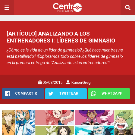
[ARTÍCULO] ANALIZANDO A LOS
ENTRENADORES I: LÍDERES DE GIMNASIO
¿Cómo es la vida de un líder de gimnasio? ¿Qué hace mientras no
está batallando? ¡Exploramos todo sobre los líderes de gimnasio
en la primera entrega de "Analizando a los entrenadores"!
06/08/2015
KaiserGreg
COMPARTIR
TWITTEAR
WHATSAPP