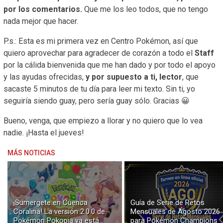
por los comentarios.
Que me los leo todos, que no tengo
nada mejor que hacer.
P.s.: Esta es mi primera vez en Centro Pokémon, así que
quiero aprovechar para agradecer de corazón a todo el
Staff
por la cálida bienvenida que me han dado y por todo el apoyo
y las ayudas ofrecidas,
y por supuesto a ti, lector
, que
sacaste 5 minutos de tu día para leer mi texto. Sin ti, yo
seguiría siendo guay, pero sería guay sólo. Gracias 😀
Bueno, venga, que empiezo a llorar y no quiero que lo vea
nadie. ¡Hasta el jueves!
MÁS NOTICIAS
¡Sumergete en Cuenca
Guía de Serie de Retos
Coralina! La versión 2.0.0 de
Mensuales de Agosto 2026
Pokémon Pokopia ya está
para Pokémon Champions