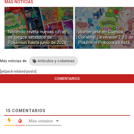
MÁS NOTICIAS
Nintendo revela nuevas cifras
¡Sumergete en Cuenca
de juegos vendidos de
Coralina! La versión 2.0.0 de
Pokémon hasta junio de 2026
Pokémon Pokopia ya está
disponible con buceo y
construcción submarina
Artículos y columnas
Más noticias de
[jetpack-related-posts]
COMENTARIOS
15
COMENTARIOS
Más votados