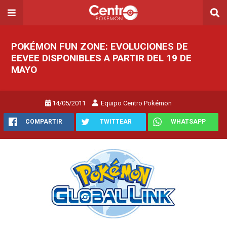
POKÉMON FUN ZONE: EVOLUCIONES DE
EEVEE DISPONIBLES A PARTIR DEL 19 DE
MAYO
14/05/2011
Equipo Centro Pokémon
COMPARTIR
TWITTEAR
WHATSAPP