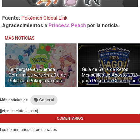
Fuente:
Pokémon Global Link
Agradecimientos a
Princess Peach
por la noticia.
MÁS NOTICIAS
¡Sumergete en Cuenca
Guía de Serie de Retos
Coralina! La versión 2.0.0 de
Mensuales de Agosto 2026
Pokémon Pokopia ya está
para Pokémon Champions
disponible con buceo y
construcción submarina
General
Más noticias de
[jetpack-related-posts]
COMENTARIOS
Los comentarios están cerrados.