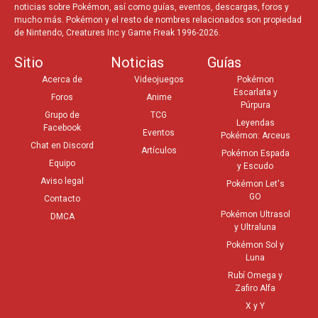
noticias sobre Pokémon, así como guías, eventos, descargas, foros y
mucho más. Pokémon y el resto de nombres relacionados son propiedad
de Nintendo, Creatures Inc y Game Freak 1996-2026.
Sitio
Noticias
Guías
Acerca de
Videojuegos
Pokémon
Escarlata y
Foros
Anime
Púrpura
Grupo de
TCG
Leyendas
Facebook
Eventos
Pokémon: Arceus
Chat en Discord
Artículos
Pokémon Espada
Equipo
y Escudo
Aviso legal
Pokémon Let's
GO
Contacto
Pokémon Ultrasol
DMCA
y Ultraluna
Pokémon Sol y
Luna
Rubí Omega y
Zafiro Alfa
X y Y