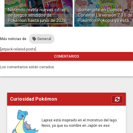
Nintendo revela nuevas cifras
¡Sumergete en Cuenca
de juegos vendidos de
Coralina! La versión 2.0.0 de
Pokémon hasta junio de 2026
Pokémon Pokopia ya está
disponible con buceo y
construcción submarina
General
Más noticias de
[jetpack-related-posts]
COMENTARIOS
Los comentarios están cerrados.
Curiosidad Pokémon
Lapras está inspirado en el monstruo del lago
Ness, ya que su nombre en Japón es ese.