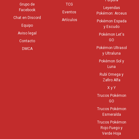
Púrpura
Grupo de
TCG
Leyendas
Facebook
Eventos
Pokémon: Arceus
Chat en Discord
Artículos
Pokémon Espada
Equipo
y Escudo
Aviso legal
Pokémon Let's
GO
Contacto
Pokémon Ultrasol
DMCA
y Ultraluna
Pokémon Sol y
Luna
Rubí Omega y
Zafiro Alfa
X y Y
Trucos Pokémon
GO
Trucos Pokémon
Esmeralda
Trucos Pokémon
Rojo Fuego y
Verde Hoja