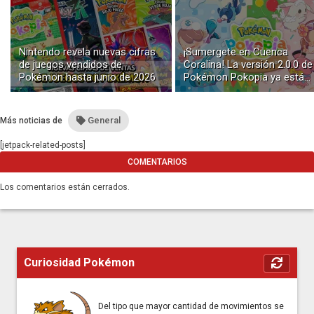
Nintendo revela nuevas cifras
¡Sumergete en Cuenca
de juegos vendidos de
Coralina! La versión 2.0.0 de
Pokémon hasta junio de 2026
Pokémon Pokopia ya está
disponible con buceo y
construcción submarina
General
Más noticias de
[jetpack-related-posts]
COMENTARIOS
Los comentarios están cerrados.
Curiosidad Pokémon
Del tipo que mayor cantidad de movimientos se