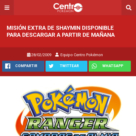
MISIÓN EXTRA DE SHAYMIN DISPONIBLE
PARA DESCARGAR A PARTIR DE MAÑANA
28/02/2009
Equipo Centro Pokémon
COMPARTIR
TWITTEAR
WHATSAPP