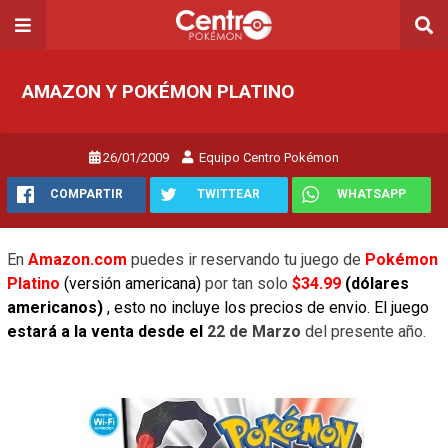
AMAZON Y POKÉMON PLATINO
26/01/2009
Equipo Centro Pokémon
COMPARTIR
TWITTEAR
WHATSAPP
En
Amazon.com
puedes ir reservando tu juego de
Pokémon
Platino
(versión americana)
por tan solo
$34.99
(dólares
americanos)
,
esto no incluye los precios de envio. El juego
estará a la venta desde el
22 de Marzo
del presente año.