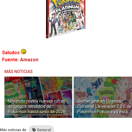
Saludos
Fuente:
Amazon
MÁS NOTICIAS
Nintendo revela nuevas cifras
¡Sumergete en Cuenca
de juegos vendidos de
Coralina! La versión 2.0.0 de
Pokémon hasta junio de 2026
Pokémon Pokopia ya está
disponible con buceo y
construcción submarina
General
Más noticias de