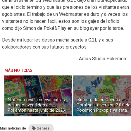
definitivamente. Su Webmaster G.2L dejo una nota explicando
que el ciclo termino y que las presiones de los visitantes eran
agobiantes. El trabajo de un Webmaster es duro y a veces los
visitantes no lo hacen facil, estos son los gajes del oficio
como dijo Simon de Poké&Play en su blog ayer por la tarde.
Desde mi lugar les deseo mucha suerte a G.2L y a sus
colaboradores con sus futuros proyectos.
Adios Studio Pokémon…
MÁS NOTICIAS
Nintendo revela nuevas cifras
¡Sumergete en Cuenca
de juegos vendidos de
Coralina! La versión 2.0.0 de
Pokémon hasta junio de 2026
Pokémon Pokopia ya está
disponible con buceo y
construcción submarina
General
Más noticias de