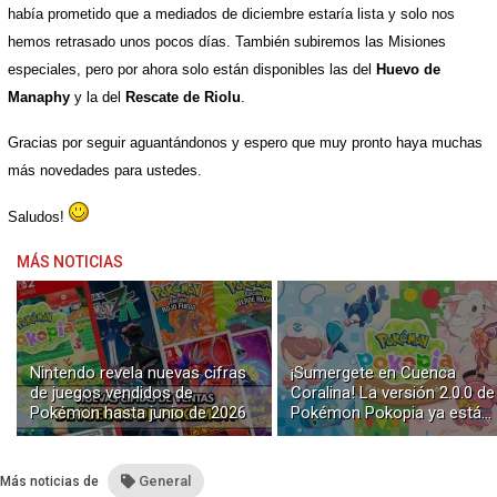
había prometido que a mediados de diciembre estaría lista y solo nos
hemos retrasado unos pocos días. También subiremos las Misiones
especiales, pero por ahora solo están disponibles las del
Huevo de
Manaphy
y la del
Rescate de Riolu
.
Gracias por seguir aguantándonos y espero que muy pronto haya muchas
más novedades para ustedes.
Saludos!
MÁS NOTICIAS
Nintendo revela nuevas cifras
¡Sumergete en Cuenca
de juegos vendidos de
Coralina! La versión 2.0.0 de
Pokémon hasta junio de 2026
Pokémon Pokopia ya está
disponible con buceo y
construcción submarina
General
Más noticias de