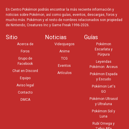
En Centro Pokémon podrás encontrar la más reciente información y
noticias sobre Pokémon, así como guías, eventos, descargas, foros y
mucho más. Pokémon y el resto de nombres relacionados son propiedad
de Nintendo, Creatures Inc y Game Freak 1996-2026.
Sitio
Noticias
Guías
Acerca de
Videojuegos
Pokémon
Escarlata y
Foros
Anime
Púrpura
Grupo de
TCG
Leyendas
Facebook
Eventos
Pokémon: Arceus
Chat en Discord
Artículos
Pokémon Espada
Equipo
y Escudo
Aviso legal
Pokémon Let's
GO
Contacto
Pokémon Ultrasol
DMCA
y Ultraluna
Pokémon Sol y
Luna
Rubí Omega y
Zafiro Alfa