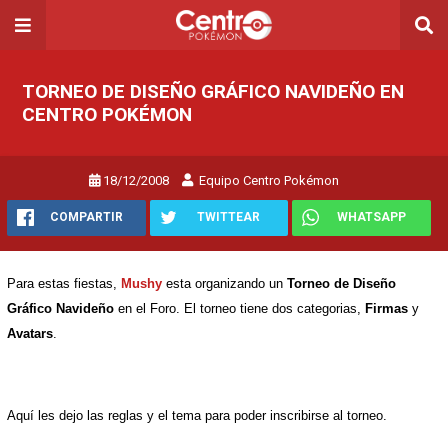
TORNEO DE DISEÑO GRÁFICO NAVIDEÑO EN
CENTRO POKÉMON
18/12/2008
Equipo Centro Pokémon
COMPARTIR
TWITTEAR
WHATSAPP
Para estas fiestas,
Mushy
esta organizando un
Torneo de Diseño
Gráfico Navideño
en el Foro. El torneo tiene dos categorias,
Firmas
y
Avatars
.
Aquí les dejo las reglas y el tema para poder inscribirse al torneo.