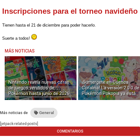
Inscripciones para el torneo navideño
Tienen hasta el 21 de diciembre para poder hacerlo.
Suerte a todos!
MÁS NOTICIAS
Nintendo revela nuevas cifras
¡Sumergete en Cuenca
de juegos vendidos de
Coralina! La versión 2.0.0 de
Pokémon hasta junio de 2026
Pokémon Pokopia ya está
disponible con buceo y
construcción submarina
General
Más noticias de
[jetpack-related-posts]
COMENTARIOS