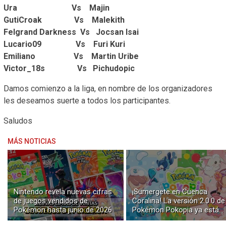
Ura Vs Majin
GutiCroak Vs Malekith
Felgrand Darkness Vs Jocsan Isai
Lucario09 Vs Furi Kuri
Emiliano Vs Martin Uribe
Victor_18s Vs Pichudopic
Damos comienzo a la liga, en nombre de los organizadores
les deseamos suerte a todos los participantes.
Saludos
MÁS NOTICIAS
Nintendo revela nuevas cifras
¡Sumergete en Cuenca
de juegos vendidos de
Coralina! La versión 2.0.0 de
Pokémon hasta junio de 2026
Pokémon Pokopia ya está
disponible con buceo y